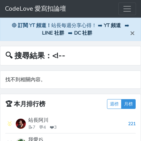
CodeLove 愛寫扣論壇
🔴
訂閱 YT 頻道！
站長每週分享心得！ ➡️
YT 頻道
➡️
×
LINE 社群
➡️
DC 社群
🔍 搜尋結果：<!--
找不到相關內容。
🏆
本月排行榜
週榜
月榜
站長阿川
🥇
221
📝7 💬4 ❤️3
我愛JS