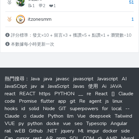
🥈
51
📝1 💬2 ❤️1
🥉
itzonesmm
1
評分標準：發文×10 + 留言×3 + 獲讚×5 + 點讚×1 + 瀏覽數÷10
本數據每小時更新一次
熱門搜尋
：
Java
java
javasc
javascript
Javascript
AI
JavaSCript
jav
ai
JavaScript
Javas
使用
Ai
JAVA
react
REACT
https
PYTHON
__
re
React
[]
Claude
code
Promise
flutter
app
git
Re
agent
js
linux
hooks
id
solid
Node
GIT
superpowers
for
local
--
Claude
ci
claude
Python
llm
Vue
deepseek
Tailwind
VUE
py
python
docke
vue
seo
Typescrip
Angular
rail
wEB
Github
.NET
jquery
Ml
imgur
docker
side
Can
cursor
rest
AR
npm
SQL
COM
cli
AMP
Mysql