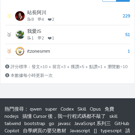
站長阿川
🥇
229
📝8 💬4 ❤️2
我愛JS
🥈
51
📝1 💬2 ❤️1
🥉
itzonesmm
1
評分標準：發文×10 + 留言×3 + 獲讚×5 + 點讚×1 + 瀏覽數÷10
本數據每小時更新一次
熱門搜尋
：
qwen
super
Codex
Skill
Opus
免費
nodejs
搞懂 Cursor 後，我一行程式碼都不敲了
skill
tailwind
bootstrap
go
javasc
JavaScript 系列三
GitHub
Copilot
自學網頁の嬰兒教材
Javascript
[]
typescript
請