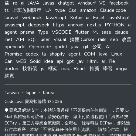
益
re
ai
JAVA
Javas
chatgpt
windsurf
VS
facebook
ts
上班族關懷串
LA
type
Css
amazon
Claude code
laravel
webhook
JavaScript
Kotlin
ui
Excel
JavaSCript
javascript
deepseek
https
android
next.js
PYTHON
ai
agent
prisma
Type
VSCODE
flutter
Ml
sass
claude
.net
AM
SQL
user
Visual
搞懂 Cursor
rails
seo
改善
opencode
Opencode
godot
java
git
公司
AI
Promise
codex
la
shopify
agent
COM
Java
Linux
Can
wEB
Solid
idea
api
gpt
jav
Html
ar
Re
docker
技術債
js
框架
mac
React
推薦
學習
imgur
網頁
Taiwan
・
Japan
・
Korea
CodeLove 愛寫扣論壇 © 2026
🛡️ 隱私及網站安全：本站註冊過程「不須提供任何個資」，只要 E-
Mail 與帳密即可註冊，請安心註冊！線上付款過程使用「綠界科技
ECPay 」第三方專業金流廠商，全程在「綠界科技 ECPay 」網站進
行付款程序，本站「不會紀錄任何信用卡資訊」，請放心付款、解
鎖課程！您隨時可以透過 FB 粉專或者 Email 聯絡站長，請求刪除網