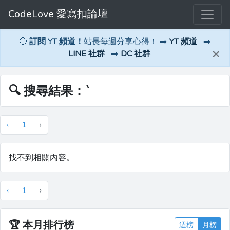
CodeLove 愛寫扣論壇
🔴
訂閱 YT 頻道！
站長每週分享心得！ ➡️
YT 頻道
➡️
×
LINE 社群
➡️
DC 社群
🔍 搜尋結果：`
‹
1
›
找不到相關內容。
‹
1
›
🏆
本月排行榜
週榜
月榜