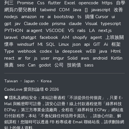
列三
Promise
Css
flutter
Excel
opencode
https
自學
網頁の嬰兒教材
tailwind
COM
Java
[]
javascript
改善
nodejs
amazon
re
ai
bootstrap
ts
搞懂 Cursor
ui
gpt
jav
Claude code
prisma
claude
Visual
typescript
PYTHON
ai agent
VSCODE
VS
rails
LA
next.js
laravel
chatgpt
facebook
AM
shopify
agent
上班族關
懷串
windsurf
Ml
SQL
Linux
json
api
GIT
Ai
框架
Type
webhook
codex
la
deepseek
wEB
java
Html
react
ar
for
js
user
imgur
Solid
aws
android
Kotlin
推薦
seo
Can
godot
公司
技術債
sass
Taiwan
・
Japan
・
Korea
CodeLove 愛寫扣論壇 © 2026
🛡️ 隱私及網站安全：本站註冊過程「不須提供任何個資」，只要 E-
Mail 與帳密即可註冊，請安心註冊！線上付款過程使用「綠界科技
ECPay 」第三方專業金流廠商，全程在「綠界科技 ECPay 」網站進
行付款程序，本站「不會紀錄任何信用卡資訊」，請放心付款、解
鎖課程！您隨時可以透過 FB 粉專或者 Email 聯絡站長，請求刪除網
站上的個人資料。