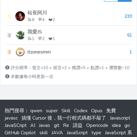
站長阿川
🥇
233
📝8 💬4 ❤️2
我愛JS
🥈
51
📝1 💬2 ❤️1
🥉
itzonesmm
1
評分標準：發文×10 + 留言×3 + 獲讚×5 + 點讚×1 + 瀏覽數÷10
本數據每小時更新一次
熱門搜尋
：
qwen
super
Skill
Codex
Opus
免費
javasc
搞懂 Cursor 後，我一行程式碼都不敲了
Javascript
JavaSCript
AI
Javas
git
Re
請益
Opencode
idea
go
GitHub Copilot
skill
JAVA
JavaScript
type
JavaScript 系