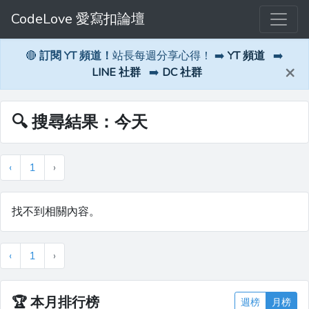
CodeLove 愛寫扣論壇
🔴
訂閱 YT 頻道！
站長每週分享心得！ ➡️
YT 頻道
➡️
×
LINE 社群
➡️
DC 社群
🔍 搜尋結果：今天
‹
1
›
找不到相關內容。
‹
1
›
🏆
本月排行榜
週榜
月榜