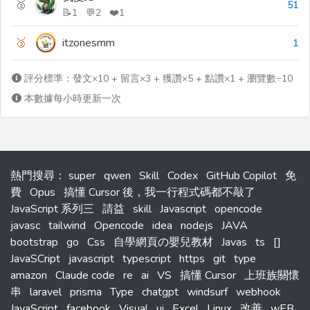
🥈
51
📝1 💬2 ❤️1
🥉
itzonesmm
1
評分標準：發文×10 + 留言×3 + 獲讚×5 + 點讚×1 + 瀏覽數÷10
本數據每小時更新一次
熱門搜尋
：
super
qwen
Skill
Codex
GitHub Copilot
免
費
Opus
搞懂 Cursor 後，我一行程式碼都不敲了
JavaScript 系列三
請益
skill
Javascript
opencode
javasc
tailwind
Opencode
idea
nodejs
JAVA
bootstrap
go
Css
自學網頁の嬰兒教材
Javas
ts
[]
JavaSCript
javascript
typescript
https
git
type
amazon
Claude code
re
ai
VS
搞懂 Cursor
上班族關懷
串
laravel
prisma
Type
chatgpt
windsurf
webhook
JavaScript
facebook
Visual
ui
Excel
Linux
改善
wEB