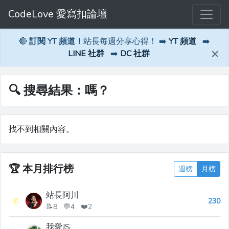
CodeLove 愛寫扣論壇
🔴
訂閱 YT 頻道！
站長每週分享心得！ ➡️
YT 頻道
➡️
×
LINE 社群
➡️
DC 社群
🔍 搜尋結果：嗎？
找不到相關內容。
🏆
本月排行榜
週榜
月榜
站長阿川
🥇
230
📝8 💬4 ❤️2
我愛JS