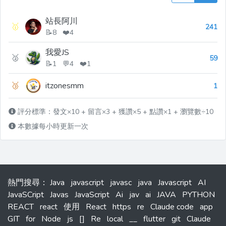
站長阿川
🥇
241
📝8 ❤️4
我愛JS
🥈
59
📝1 💬4 ❤️1
🥉
itzonesmm
1
評分標準：發文×10 + 留言×3 + 獲讚×5 + 點讚×1 + 瀏覽數÷10
本數據每小時更新一次
熱門搜尋
：
Java
javascript
javasc
java
Javascript
AI
JavaSCript
Javas
JavaScript
Ai
jav
ai
JAVA
PYTHON
REACT
react
使用
React
https
re
Claude code
app
GIT
for
Node
js
[]
Re
local
__
flutter
git
Claude