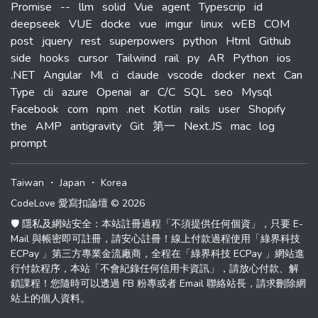
Promise
--
llm
solid
Vue
agent
Typescrip
id
deepseek
VUE
docke
vue
imgur
linux
wEB
COM
post
jquery
rest
superpowers
python
Html
Github
side
hooks
cursor
Tailwind
rail
py
AR
Python
ios
.NET
Angular
Ml
ci
claude
vscode
docker
next
Can
Type
cli
azure
Openai
ar
C/C
SQL
seo
Mysql
Facebook
com
npm
.net
Kotlin
rails
user
Shopify
the
AMP
antigravity
Git
第一
Next.JS
mac
log
prompt
Taiwan
・
Japan
・
Korea
CodeLove 愛寫扣論壇 © 2026
🛡️ 隱私及網站安全：本站註冊過程「不須提供任何個資」，只要 E-
Mail 與帳密即可註冊，請安心註冊！線上付款過程使用「綠界科技
ECPay 」第三方專業金流廠商，全程在「綠界科技 ECPay 」網站進
行付款程序，本站「不會紀錄任何信用卡資訊」，請放心付款、解
鎖課程！您隨時可以透過 FB 粉專或者 Email 聯絡站長，請求刪除網
站上的個人資料。