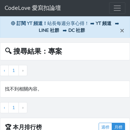
CodeLove 愛寫扣論壇
🔴
訂閱 YT 頻道！
站長每週分享心得！ ➡️
YT 頻道
➡️
×
LINE 社群
➡️
DC 社群
🔍 搜尋結果：專案
‹
1
›
找不到相關內容。
‹
1
›
🏆
本月排行榜
週榜
月榜