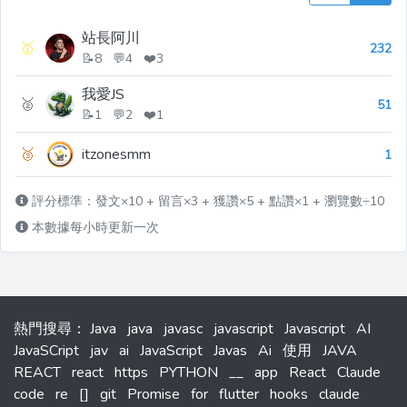
站長阿川
🥇
232
📝8 💬4 ❤️3
我愛JS
🥈
51
📝1 💬2 ❤️1
🥉
itzonesmm
1
評分標準：發文×10 + 留言×3 + 獲讚×5 + 點讚×1 + 瀏覽數÷10
本數據每小時更新一次
熱門搜尋
：
Java
java
javasc
javascript
Javascript
AI
JavaSCript
jav
ai
JavaScript
Javas
Ai
使用
JAVA
REACT
react
https
PYTHON
__
app
React
Claude
code
re
[]
git
Promise
for
flutter
hooks
claude