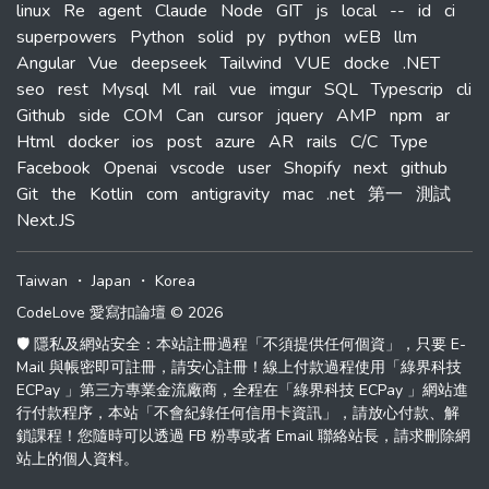
linux
Re
agent
Claude
Node
GIT
js
local
--
id
ci
superpowers
Python
solid
py
python
wEB
llm
Angular
Vue
deepseek
Tailwind
VUE
docke
.NET
seo
rest
Mysql
Ml
rail
vue
imgur
SQL
Typescrip
cli
Github
side
COM
Can
cursor
jquery
AMP
npm
ar
Html
docker
ios
post
azure
AR
rails
C/C
Type
Facebook
Openai
vscode
user
Shopify
next
github
Git
the
Kotlin
com
antigravity
mac
.net
第一
測試
Next.JS
Taiwan
・
Japan
・
Korea
CodeLove 愛寫扣論壇 © 2026
🛡️ 隱私及網站安全：本站註冊過程「不須提供任何個資」，只要 E-
Mail 與帳密即可註冊，請安心註冊！線上付款過程使用「綠界科技
ECPay 」第三方專業金流廠商，全程在「綠界科技 ECPay 」網站進
行付款程序，本站「不會紀錄任何信用卡資訊」，請放心付款、解
鎖課程！您隨時可以透過 FB 粉專或者 Email 聯絡站長，請求刪除網
站上的個人資料。