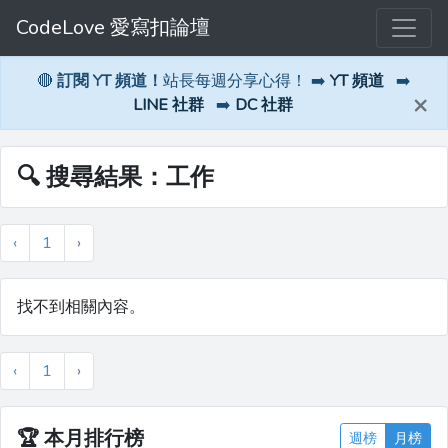
CodeLove 愛寫扣論壇
🔴
訂閱 YT 頻道！
站長每週分享心得！ ➡️
YT 頻道
➡️
×
LINE 社群
➡️
DC 社群
🔍 搜尋結果：工作
‹
1
›
找不到相關內容。
‹
1
›
🏆
本月排行榜
週榜
月榜