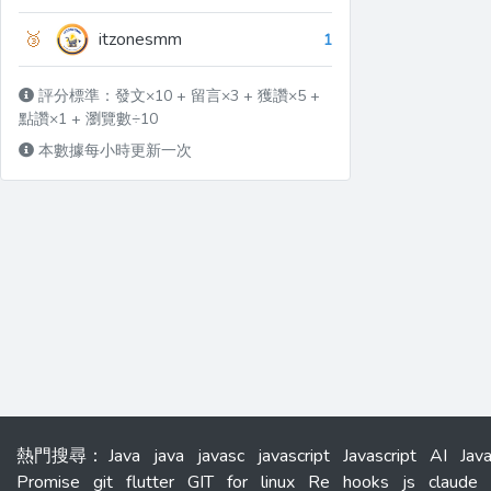
🥉
itzonesmm
1
評分標準：發文×10 + 留言×3 + 獲讚×5 +
點讚×1 + 瀏覽數÷10
本數據每小時更新一次
熱門搜尋
：
Java
java
javasc
javascript
Javascript
AI
Jav
Promise
git
flutter
GIT
for
linux
Re
hooks
js
claude