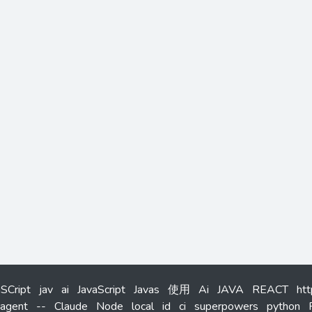
aSCript
jav
ai
JavaScript
Javas
使用
Ai
JAVA
REACT
ht
agent
--
Claude
Node
local
id
ci
superpowers
python