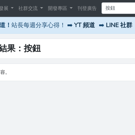
發展
社群交流
開發專區
刊登廣告
頻道！
站長每週分享心得！ ➡️
YT 頻道
➡️
LINE 社群
尋結果：按鈕
內容。