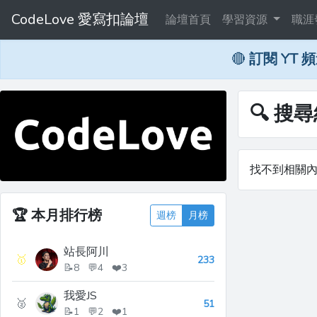
CodeLove 愛寫扣論壇
論壇首頁
學習資源
職涯
🔴
訂閱 YT 
🔍 搜
找不到相關
🏆
本月排行榜
週榜
月榜
站長阿川
🥇
233
📝8 💬4 ❤️3
我愛JS
🥈
51
📝1 💬2 ❤️1