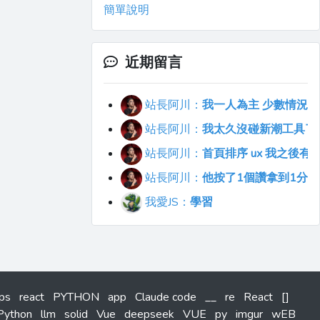
簡單說明
近期留言
站長阿川：
我一人為主 少數情況會
站長阿川：
我太久沒碰新潮工具了..
站長阿川：
首頁排序 ux 我之後
站長阿川：
他按了1個讚拿到1分
我愛JS：
學習
tps
react
PYTHON
app
Claude code
__
re
React
[]
Python
llm
solid
Vue
deepseek
VUE
py
imgur
wEB