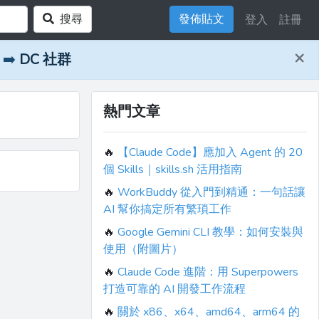
搜尋
發佈貼文
登入
註冊
×
➡️
DC 社群
熱門文章
🔥
【Claude Code】應加入 Agent 的 20
個 Skills｜skills.sh 活用指南
🔥
WorkBuddy 從入門到精通：一句話讓
AI 幫你搞定所有繁瑣工作
🔥
Google Gemini CLI 教學：如何安裝與
使用（附圖片）
🔥
Claude Code 進階：用 Superpowers
打造可靠的 AI 開發工作流程
🔥
關於 x86、x64、amd64、arm64 的