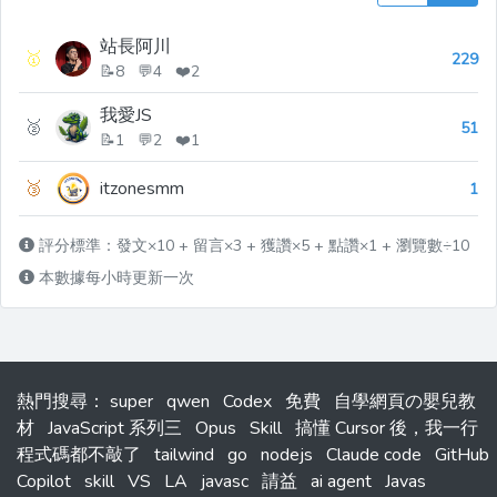
站長阿川
🥇
229
📝8 💬4 ❤️2
我愛JS
🥈
51
📝1 💬2 ❤️1
🥉
itzonesmm
1
評分標準：發文×10 + 留言×3 + 獲讚×5 + 點讚×1 + 瀏覽數÷10
本數據每小時更新一次
熱門搜尋
：
super
qwen
Codex
免費
自學網頁の嬰兒教
材
JavaScript 系列三
Opus
Skill
搞懂 Cursor 後，我一行
程式碼都不敲了
tailwind
go
nodejs
Claude code
GitHub
Copilot
skill
VS
LA
javasc
請益
ai agent
Javas