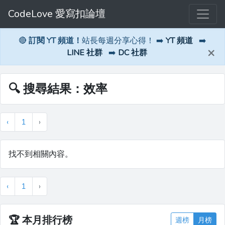
CodeLove 愛寫扣論壇
🔴
訂閱 YT 頻道！
站長每週分享心得！ ➡️
YT 頻道
➡️
×
LINE 社群
➡️
DC 社群
🔍 搜尋結果：效率
‹
1
›
找不到相關內容。
‹
1
›
🏆
本月排行榜
週榜
月榜