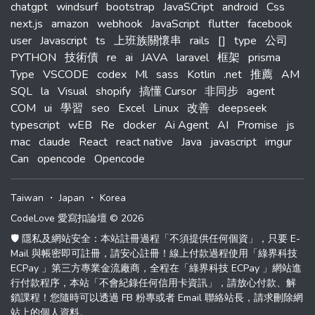
chatgpt
windsurf
bootstrap
JavaSCript
android
Css
next.js
amazon
webhook
JavaScript
flutter
facebook
user
Javascript
ts
上班族關懷串
rails
[]
type
公司
PYTHON
技術債
re
ai
JAVA
laravel
框架
prisma
Type
VSCODE
codex
Ml
sass
Kotlin
.net
推薦
AM
SQL
la
Visual
shopify
搞懂 Cursor
非同步
agent
COM
ui
學習
seo
Excel
Linux
改善
deepseek
typescript
wEB
Re
docker
Ai Agent
AI
Promise
js
mac
claude
React
react native
Java
javascript
imgur
Can
opencode
Opencode
Taiwan
・
Japan
・
Korea
CodeLove 愛寫扣論壇 © 2026
🛡️ 隱私及網站安全：本站註冊過程「不須提供任何個資」，只要 E-
Mail 與帳密即可註冊，請安心註冊！線上付款過程使用「綠界科技
ECPay 」第三方專業金流廠商，全程在「綠界科技 ECPay 」網站進
行付款程序，本站「不會紀錄任何信用卡資訊」，請放心付款、解
鎖課程！您隨時可以透過 FB 粉專或者 Email 聯絡站長，請求刪除網
站上的個人資料。