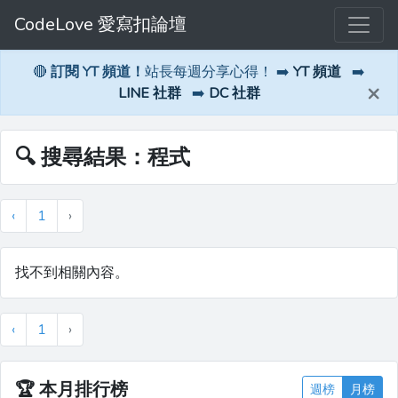
CodeLove 愛寫扣論壇
🔴
訂閱 YT 頻道！
站長每週分享心得！ ➡️
YT 頻道
➡️
×
LINE 社群
➡️
DC 社群
🔍 搜尋結果：程式
‹
1
›
找不到相關內容。
‹
1
›
🏆
本月排行榜
週榜
月榜