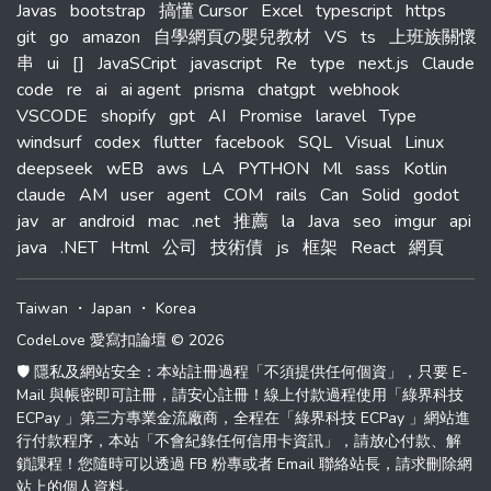
Javas
bootstrap
搞懂 Cursor
Excel
typescript
https
git
go
amazon
自學網頁の嬰兒教材
VS
ts
上班族關懷
串
ui
[]
JavaSCript
javascript
Re
type
next.js
Claude
code
re
ai
ai agent
prisma
chatgpt
webhook
VSCODE
shopify
gpt
AI
Promise
laravel
Type
windsurf
codex
flutter
facebook
SQL
Visual
Linux
deepseek
wEB
aws
LA
PYTHON
Ml
sass
Kotlin
claude
AM
user
agent
COM
rails
Can
Solid
godot
jav
ar
android
mac
.net
推薦
la
Java
seo
imgur
api
java
.NET
Html
公司
技術債
js
框架
React
網頁
Taiwan
・
Japan
・
Korea
CodeLove 愛寫扣論壇 © 2026
🛡️ 隱私及網站安全：本站註冊過程「不須提供任何個資」，只要 E-
Mail 與帳密即可註冊，請安心註冊！線上付款過程使用「綠界科技
ECPay 」第三方專業金流廠商，全程在「綠界科技 ECPay 」網站進
行付款程序，本站「不會紀錄任何信用卡資訊」，請放心付款、解
鎖課程！您隨時可以透過 FB 粉專或者 Email 聯絡站長，請求刪除網
站上的個人資料。