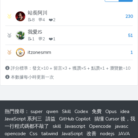
站長阿川
🥇
230
📝8 💬4 ❤️2
我愛JS
🥈
51
📝1 💬2 ❤️1
🥉
itzonesmm
1
評分標準：發文×10 + 留言×3 + 獲讚×5 + 點讚×1 + 瀏覽數÷10
本數據每小時更新一次
熱門搜尋
：
super
qwen
Skill
Codex
免費
Opus
idea
JavaScript 系列三
請益
GitHub Copilot
搞懂 Cursor 後，我
一行程式碼都不敲了
skill
Javascript
Opencode
javasc
opencode
Css
tailwind
JavaScript
改善
nodejs
JAVA