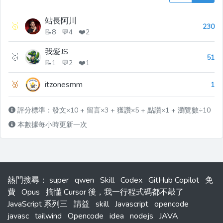
站長阿川
🥇
230
📝8 💬4 ❤️2
我愛JS
🥈
51
📝1 💬2 ❤️1
🥉
itzonesmm
1
評分標準：發文×10 + 留言×3 + 獲讚×5 + 點讚×1 + 瀏覽數÷10
本數據每小時更新一次
熱門搜尋
：
super
qwen
Skill
Codex
GitHub Copilot
免
費
Opus
搞懂 Cursor 後，我一行程式碼都不敲了
JavaScript 系列三
請益
skill
Javascript
opencode
javasc
tailwind
Opencode
idea
nodejs
JAVA