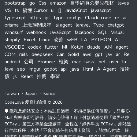
bootstrap
go
Css
amazon
自學網頁の嬰兒教材
Javas
VS
ts
搞懂 Cursor
ui
[]
JavaSCript
javascript
typescript
https
git
type
next.js
Claude code
re
ai
prisma
上班族關懷串
ai agent
laravel
Type
chatgpt
windsurf
webhook
JavaScript
facebook
SQL
Visual
shopify
Excel
Linux
改善
wEB
LA
PYTHON
AI
VSCODE
codex
flutter
Ml
Kotlin
claude
AM
agent
COM
rails
deepseek
Can
Solid
aws
gpt
jav
ar
Re
android
公司
Promise
框架
mac
sass
.net
user
la
Java
seo
imgur
godot
api
java
Html
Ai Agent
技術
債
js
React
推薦
學習
Taiwan
・
Japan
・
Korea
CodeLove 愛寫扣論壇 © 2026
🛡️ 隱私及網站安全：本站註冊過程「不須提供任何個資」，只要 E-
Mail 與帳密即可註冊，請安心註冊！線上付款過程使用「綠界科技
ECPay 」第三方專業金流廠商，全程在「綠界科技 ECPay 」網站進
行付款程序，本站「不會紀錄任何信用卡資訊」，請放心付款、解
鎖課程！您隨時可以透過 FB 粉專或者 Email 聯絡站長，請求刪除網