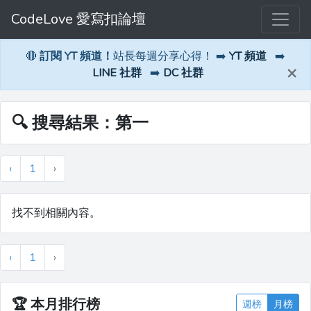
CodeLove 愛寫扣論壇
🔴
訂閱 YT 頻道！
站長每週分享心得！ ➡️
YT 頻道
➡️
×
LINE 社群
➡️
DC 社群
🔍 搜尋結果：第一
‹
1
›
找不到相關內容。
‹
1
›
🏆
本月排行榜
週榜
月榜