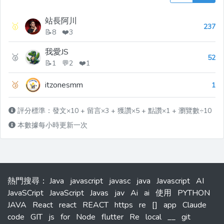
站長阿川
🥇
237
📝8 ❤️3
我愛JS
🥈
52
📝1 💬2 ❤️1
🥉
itzonesmm
1
評分標準：發文×10 + 留言×3 + 獲讚×5 + 點讚×1 + 瀏覽數÷10
本數據每小時更新一次
熱門搜尋
：
Java
javascript
javasc
java
Javascript
AI
JavaSCript
JavaScript
Javas
jav
Ai
ai
使用
PYTHON
JAVA
React
react
REACT
https
re
[]
app
Claude
code
GIT
js
for
Node
flutter
Re
local
__
git