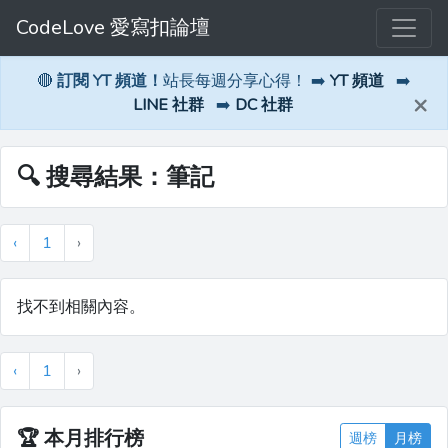
CodeLove 愛寫扣論壇
🔴
訂閱 YT 頻道！
站長每週分享心得！ ➡️
YT 頻道
➡️
×
LINE 社群
➡️
DC 社群
🔍 搜尋結果：筆記
‹
1
›
找不到相關內容。
‹
1
›
🏆
本月排行榜
週榜
月榜