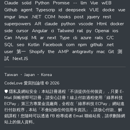
Claude
solid
Python
Promise
--
llm
Vue
wEB
Github
agent
Typescrip
id
deepseek
VUE
docke
vue
imgur
linux
.NET
COM
hooks
post
jquery
rest
superpowers
AR
claude
python
vscode
Html
docker
side
cursor
Angular
ci
Tailwind
rail
py
Openai
ios
Can
Mysql
Ml
ar
next
Type
cli
azure
rails
C/C
SQL
seo
Kotlin
Facebook
com
npm
github
.net
user
第一
Shopify
the
AMP
antigravity
mac
Git
測
試
Next.JS
Taiwan
・
Japan
・
Korea
CodeLove 愛寫扣論壇 © 2026
🛡️ 隱私及網站安全：本站註冊過程「不須提供任何個資」，只要 E-
Mail 與帳密即可註冊，請安心註冊！線上付款過程使用「綠界科技
ECPay 」第三方專業金流廠商，全程在「綠界科技 ECPay 」網站進
行付款程序，本站「不會紀錄任何信用卡資訊」，請放心付款、解
鎖課程！您隨時可以透過 FB 粉專或者 Email 聯絡站長，請求刪除網
站上的個人資料。