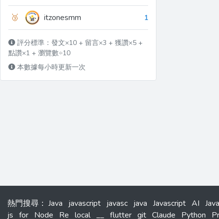
🥉
itzonesmm
1
評分標準：發文×10 + 留言×3 + 獲讚×5 +
點讚×1 + 瀏覽數÷10
本數據每小時更新一次
熱門搜尋
：
Java
javascript
javasc
java
Javascript
AI
Jav
js
for
Node
Re
local
__
flutter
git
Claude
Python
P