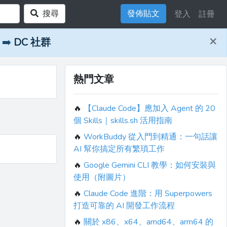
搜尋
發佈貼文
登入
註冊
×
➡️
DC 社群
熱門文章
🔥
【Claude Code】應加入 Agent 的 20
個 Skills｜skills.sh 活用指南
🔥
WorkBuddy 從入門到精通：一句話讓
AI 幫你搞定所有繁瑣工作
🔥
Google Gemini CLI 教學：如何安裝與
使用（附圖片）
🔥
Claude Code 進階：用 Superpowers
打造可靠的 AI 開發工作流程
🔥
關於 x86、x64、amd64、arm64 的