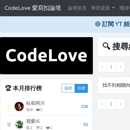
CodeLove 愛寫扣論壇
論壇首頁
學習資源
職涯
🔴
訂閱 YT 
🔍 搜
‹
1
›
找不到相關
🏆
本月排行榜
週榜
月榜
站長阿川
‹
1
›
🥇
236
📝8 ❤️3
我愛JS
🥈
52
📝1 💬2 ❤️1