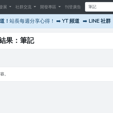
發展
社群交流
開發專區
刊登廣告
頻道！
站長每週分享心得！ ➡️
YT 頻道
➡️
LINE 社群
尋結果：筆記
內容。