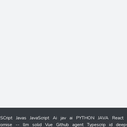
aSCript
Javas
JavaScript
Ai
jav
ai
PYTHON
JAVA
React
romise
--
llm
solid
Vue
Github
agent
Typescrip
id
deep