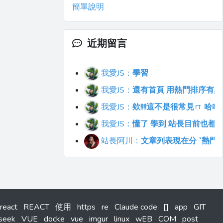
簡單說明
近期留言
我愛JS：
學習
我愛JS：
還有首頁 用熱門排序有點不符合直覺
我愛JS：
欸!!!!這不是很常見ㄇ 
我愛JS：
懂了 學到 站長目前也都
站長阿川：
文章列表現在分 `熱門`
react
REACT
使用
https
re
Claude code
[]
app
GIT
seek
VUE
docke
vue
imgur
linux
wEB
COM
post