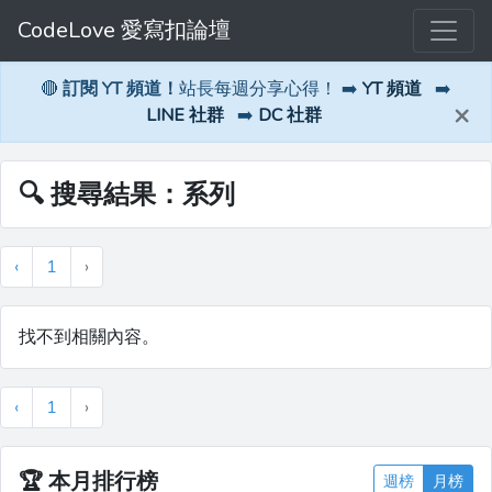
CodeLove 愛寫扣論壇
🔴
訂閱 YT 頻道！
站長每週分享心得！ ➡️
YT 頻道
➡️
×
LINE 社群
➡️
DC 社群
🔍 搜尋結果：系列
‹
1
›
找不到相關內容。
‹
1
›
🏆
本月排行榜
週榜
月榜