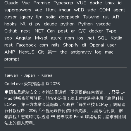
Claude
Vue
Promise
Typescrip
VUE
docke
linux
id
superpowers
vue
Html
imgur
wEB
side
COM
agent
cursor
jquery
llm
solid
deepseek
Tailwind
rail
AR
hooks
Ml
ci
py
claude
python
Python
vscode
Github
next
.NET
Can
post
ar
C/C
docker
Type
seo
Angular
Mysql
azure
npm
ios
.net
SQL
Kotlin
rest
Facebook
com
rails
Shopify
cli
Openai
user
AMP
Next.JS
Git
第一
the
antigravity
log
mac
prompt
Taiwan
・
Japan
・
Korea
CodeLove 愛寫扣論壇 © 2026
🛡️ 隱私及網站安全：本站註冊過程「不須提供任何個資」，只要 E-
Mail 與帳密即可註冊，請安心註冊！線上付款過程使用「綠界科技
ECPay 」第三方專業金流廠商，全程在「綠界科技 ECPay 」網站進
行付款程序，本站「不會紀錄任何信用卡資訊」，請放心付款、解
鎖課程！您隨時可以透過 FB 粉專或者 Email 聯絡站長，請求刪除網
站上的個人資料。