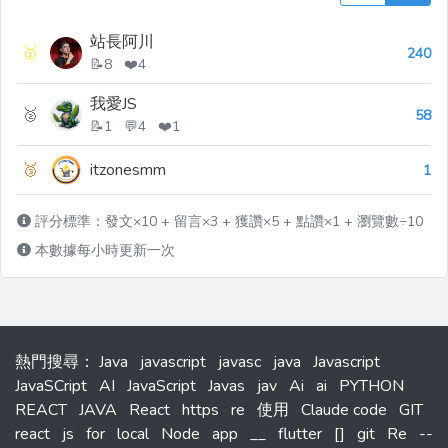
站長阿川
🥇
240
📝8 ❤️4
我愛JS
🥈
58
📝1 💬4 ❤️1
🥉
itzonesmm
1
評分標準：發文×10 + 留言×3 + 獲讚×5 + 點讚×1 + 瀏覽數÷10
本數據每小時更新一次
熱門搜尋
：
Java
javascript
javasc
java
Javascript
JavaSCript
AI
JavaScript
Javas
jav
Ai
ai
PYTHON
REACT
JAVA
React
https
re
使用
Claude code
GIT
react
js
for
local
Node
app
__
flutter
[]
git
Re
--