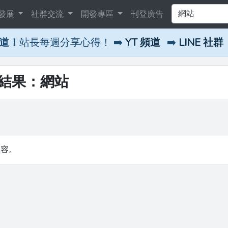
發展
社群交流
開發專區
刊登廣告
頻道！
站長每週分享心得！ ➡️
YT 頻道
➡️
LINE 社群
尋結果：網站
內容。