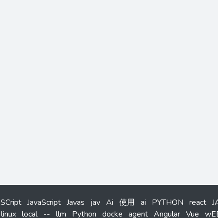
aSCript
JavaScript
Javas
jav
Ai
使用
ai
PYTHON
react
J
linux
local
--
llm
Python
docke
agent
Angular
Vue
wE