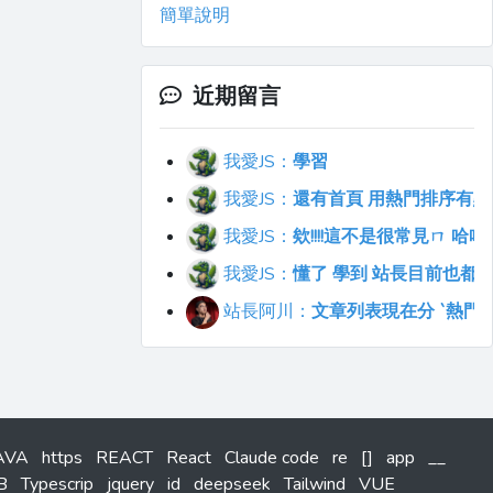
簡單說明
近期留言
我愛JS：
學習
我愛JS：
還有首頁 用熱門排序有點不符合直覺
我愛JS：
欸!!!!這不是很常見ㄇ 
我愛JS：
懂了 學到 站長目前也都
站長阿川：
文章列表現在分 `熱門`
AVA
https
REACT
React
Claude code
re
[]
app
__
B
Typescrip
jquery
id
deepseek
Tailwind
VUE