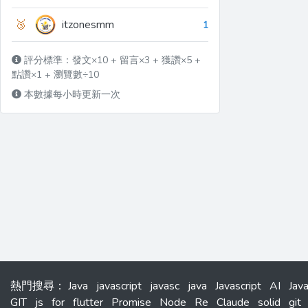
🥉
itzonesmm
1
評分標準：發文×10 + 留言×3 + 獲讚×5 +
點讚×1 + 瀏覽數÷10
本數據每小時更新一次
熱門搜尋
：
Java
javascript
javasc
java
Javascript
AI
Jav
GIT
js
for
flutter
Promise
Node
Re
Claude
solid
git