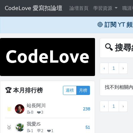
CodeLove 愛寫扣論壇
論壇首頁
學習資源
職涯
🔴
訂閱 YT 
🔍 搜
‹
1
›
找不到相關
🏆
本月排行榜
週榜
月榜
站長阿川
‹
1
›
🥇
238
📝8 ❤️3
我愛JS
🥈
51
📝1 💬2 ❤️1