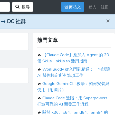
搜尋
發佈貼文
登入
註冊
×
➡️
DC 社群
熱門文章
🔥
【Claude Code】應加入 Agent 的 20
個 Skills｜skills.sh 活用指南
🔥
WorkBuddy 從入門到精通：一句話讓
AI 幫你搞定所有繁瑣工作
🔥
Google Gemini CLI 教學：如何安裝與
使用（附圖片）
🔥
Claude Code 進階：用 Superpowers
打造可靠的 AI 開發工作流程
🔥
關於 x86、x64、amd64、arm64 的