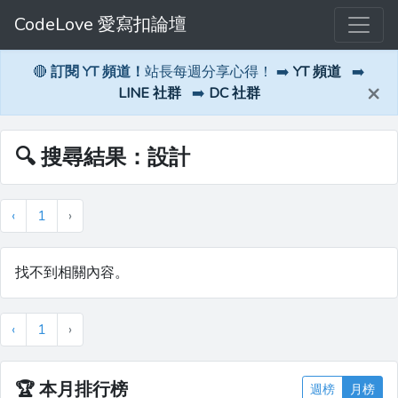
CodeLove 愛寫扣論壇
🔴
訂閱 YT 頻道！
站長每週分享心得！ ➡️
YT 頻道
➡️
×
LINE 社群
➡️
DC 社群
🔍 搜尋結果：設計
‹
1
›
找不到相關內容。
‹
1
›
🏆
本月排行榜
週榜
月榜