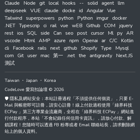
Claude
Node
git
local
hooks
--
solid
agent
llm
deepseek
VUE
claude
docke
id
Angular
Vue
Tailwind
superpowers
python
Python
imgur
docker
.NET
Typescrip
ci
rail
vue
wEB
Github
COM
jquery
rest
ios
SQL
side
Can
seo
post
cursor
Ml
py
AR
vscode
Html
AMP
azure
npm
Openai
ar
C/C
Kotlin
cli
Facebook
rails
next
github
Shopify
Type
Mysql
com
Git
user
mac
第一
.net
the
antigravity
Next.JS
測試
Taiwan
・
Japan
・
Korea
CodeLove 愛寫扣論壇 © 2026
🛡️ 隱私及網站安全：本站註冊過程「不須提供任何個資」，只要 E-
Mail 與帳密即可註冊，請安心註冊！線上付款過程使用「綠界科技
ECPay 」第三方專業金流廠商，全程在「綠界科技 ECPay 」網站進
行付款程序，本站「不會紀錄任何信用卡資訊」，請放心付款、解
鎖課程！您隨時可以透過 FB 粉專或者 Email 聯絡站長，請求刪除網
站上的個人資料。