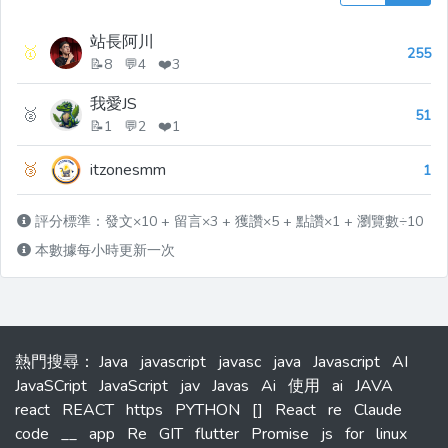
站長阿川
🥇
255
📝8 💬4 ❤️3
我愛JS
🥈
51
📝1 💬2 ❤️1
🥉
itzonesmm
1
評分標準：發文×10 + 留言×3 + 獲讚×5 + 點讚×1 + 瀏覽數÷10
本數據每小時更新一次
熱門搜尋
：
Java
javascript
javasc
java
Javascript
AI
JavaSCript
JavaScript
jav
Javas
Ai
使用
ai
JAVA
react
REACT
https
PYTHON
[]
React
re
Claude
code
__
app
Re
GIT
flutter
Promise
js
for
linux