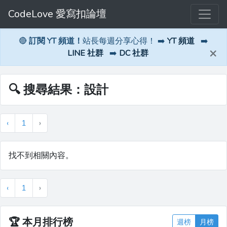
CodeLove 愛寫扣論壇
🔴
訂閱 YT 頻道！
站長每週分享心得！ ➡️
YT 頻道
➡️
×
LINE 社群
➡️
DC 社群
🔍 搜尋結果：設計
‹
1
›
找不到相關內容。
‹
1
›
🏆
本月排行榜
週榜
月榜