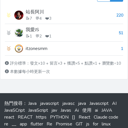
站長阿川
🥇
220
📝7 💬4 ❤️3
我愛JS
🥈
51
📝1 💬2 ❤️1
🥉
itzonesmm
1
評分標準：發文×10 + 留言×3 + 獲讚×5 + 點讚×1 + 瀏覽數÷10
本數據每小時更新一次
熱門搜尋
：
Java
javascript
javasc
java
Javascript
AI
JavaSCript
JavaScript
jav
Javas
Ai
使用
ai
JAVA
react
REACT
https
PYTHON
[]
React
Claude code
re
__
app
flutter
Re
Promise
GIT
js
for
linux