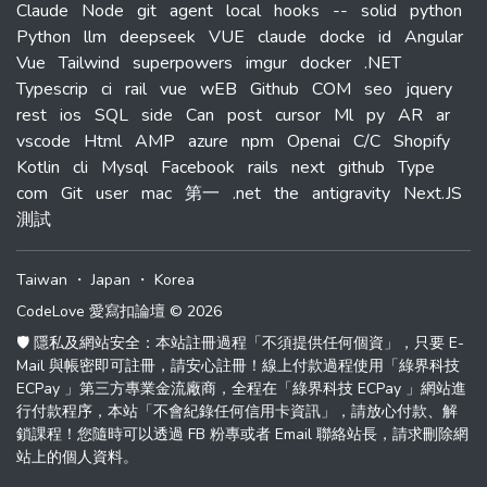
Claude
Node
git
agent
local
hooks
--
solid
python
Python
llm
deepseek
VUE
claude
docke
id
Angular
Vue
Tailwind
superpowers
imgur
docker
.NET
Typescrip
ci
rail
vue
wEB
Github
COM
seo
jquery
rest
ios
SQL
side
Can
post
cursor
Ml
py
AR
ar
vscode
Html
AMP
azure
npm
Openai
C/C
Shopify
Kotlin
cli
Mysql
Facebook
rails
next
github
Type
com
Git
user
mac
第一
.net
the
antigravity
Next.JS
測試
Taiwan
・
Japan
・
Korea
CodeLove 愛寫扣論壇 © 2026
🛡️ 隱私及網站安全：本站註冊過程「不須提供任何個資」，只要 E-
Mail 與帳密即可註冊，請安心註冊！線上付款過程使用「綠界科技
ECPay 」第三方專業金流廠商，全程在「綠界科技 ECPay 」網站進
行付款程序，本站「不會紀錄任何信用卡資訊」，請放心付款、解
鎖課程！您隨時可以透過 FB 粉專或者 Email 聯絡站長，請求刪除網
站上的個人資料。