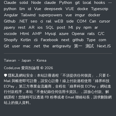
Claude
solid
Node
claude
Python
git
local
hooks
--
python
llm
id
Vue
deepseek
VUE
docke
Typescrip
Angular
Tailwind
superpowers
vue
imgur
docker
Github
.NET
seo
ci
rail
wEB
side
COM
Can
cursor
jquery
rest
AR
ios
SQL
post
Ml
py
npm
ar
vscode
Html
AMP
Mysql
azure
Openai
rails
C/C
Shopify
Kotlin
cli
Facebook
next
github
Type
com
Git
user
mac
.net
the
antigravity
第一
測試
Next.JS
Taiwan
・
Japan
・
Korea
CodeLove 愛寫扣論壇 © 2026
🛡️ 隱私及網站安全：本站註冊過程「不須提供任何個資」，只要 E-
Mail 與帳密即可註冊，請安心註冊！線上付款過程使用「綠界科技
ECPay 」第三方專業金流廠商，全程在「綠界科技 ECPay 」網站進
行付款程序，本站「不會紀錄任何信用卡資訊」，請放心付款、解
鎖課程！您隨時可以透過 FB 粉專或者 Email 聯絡站長，請求刪除網
站上的個人資料。