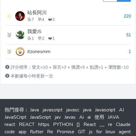
站長阿川
🥇
220
📝7 💬4 ❤️3
我愛JS
🥈
51
📝1 💬2 ❤️1
🥉
itzonesmm
1
評分標準：發文×10 + 留言×3 + 獲讚×5 + 點讚×1 + 瀏覽數÷10
本數據每小時更新一次
熱門搜尋
：
Java
javascript
javasc
java
Javascript
AI
JavaSCript
JavaScript
jav
Javas
Ai
ai
使用
JAVA
react
REACT
https
PYTHON
[]
React
__
re
Claude
code
app
flutter
Re
Promise
GIT
js
for
linux
agent