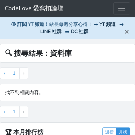
CodeLove 愛寫扣論壇
🔴
訂閱 YT 頻道！
站長每週分享心得！ ➡️
YT 頻道
➡️
×
LINE 社群
➡️
DC 社群
🔍 搜尋結果：資料庫
‹
1
›
找不到相關內容。
‹
1
›
🏆
本月排行榜
週榜
月榜