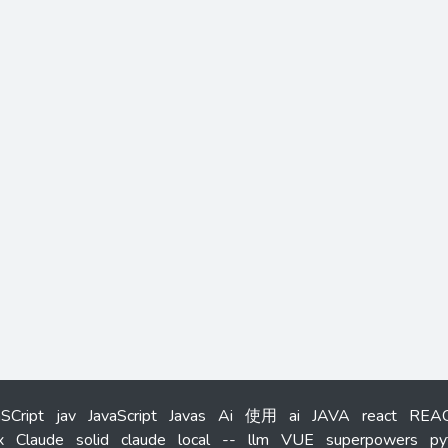
aSCript
jav
JavaScript
Javas
Ai
使用
ai
JAVA
react
REA
x
Claude
solid
claude
local
--
llm
VUE
superpowers
py