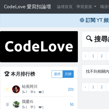
CodeLove 愛寫扣論壇
論壇首頁
學習資源
職涯
🔴
訂閱 YT 
🔍 搜
‹
1
2
找不到相關
🏆
本月排行榜
週榜
月榜
站長阿川
‹
1
2
🥇
221
📝7 💬4 ❤️3
我愛JS
🥈
51
📝1 💬2 ❤️1