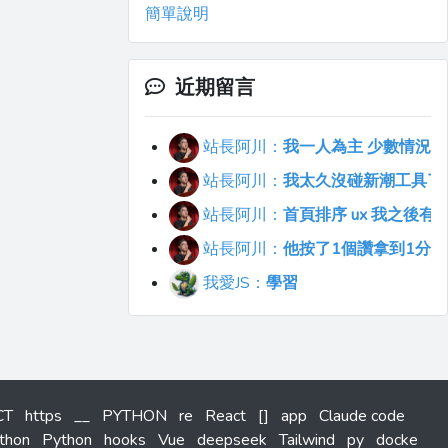
簡單說明
近期留言
站長阿川：
我一人為主 少數情況會
站長阿川：
我太久沒碰新潮工具了..
站長阿川：
首頁排序 ux 我之後
站長阿川：
他按了1個讚拿到1分
我愛JS：
學習
CT
https
__
PYTHON
re
React
[]
app
Claude code
thon
Python
hooks
Vue
deepseek
Tailwind
py
docke