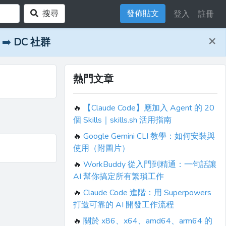
搜尋
發佈貼文
登入
註冊
×
➡️
DC 社群
熱門文章
🔥
【Claude Code】應加入 Agent 的 20
個 Skills｜skills.sh 活用指南
🔥
Google Gemini CLI 教學：如何安裝與
使用（附圖片）
🔥
WorkBuddy 從入門到精通：一句話讓
AI 幫你搞定所有繁瑣工作
🔥
Claude Code 進階：用 Superpowers
打造可靠的 AI 開發工作流程
🔥
關於 x86、x64、amd64、arm64 的