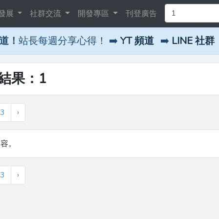
發展
社群交流
開發專區
刊登廣告
頻道！
站長每週分享心得！ ➡️
YT 頻道
➡️
LINE 社群
尋結果：1
3
›
內容。
3
›