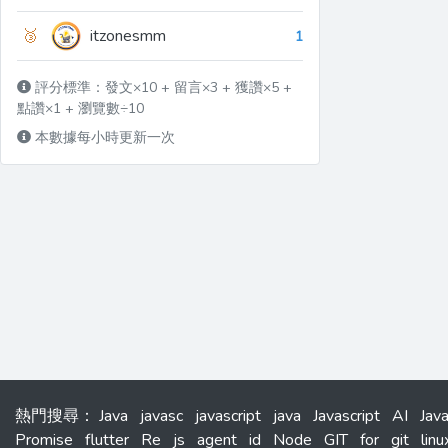
🥉
itzonesmm
1
評分標準：發文×10 + 留言×3 + 獲讚×5 +
點讚×1 + 瀏覽數÷10
本數據每小時更新一次
熱門搜尋
：
Java
javasc
javascript
java
Javascript
AI
Jav
Promise
flutter
Re
js
agent
id
Node
GIT
for
git
linu