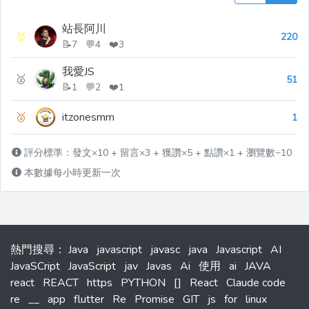
站長阿川
🥇
220
📝7 💬4 ❤️3
我愛JS
🥈
51
📝1 💬2 ❤️1
🥉
itzonesmm
1
評分標準：發文×10 + 留言×3 + 獲讚×5 + 點讚×1 + 瀏覽數÷10
本數據每小時更新一次
熱門搜尋
：
Java
javascript
javasc
java
Javascript
AI
JavaSCript
JavaScript
jav
Javas
Ai
使用
ai
JAVA
react
REACT
https
PYTHON
[]
React
Claude code
re
__
app
flutter
Re
Promise
GIT
js
for
linux