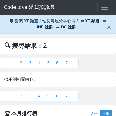
CodeLove 愛寫扣論壇
🔴
訂閱 YT 頻道！
站長每週分享心得！ ➡️
YT 頻道
➡️
×
LINE 社群
➡️
DC 社群
🔍 搜尋結果：2
‹
1
2
3
4
5
6
7
›
找不到相關內容。
‹
1
2
3
4
5
6
7
›
🏆
本月排行榜
週榜
月榜