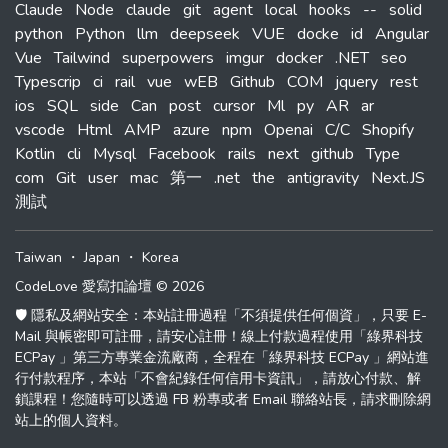
Claude
Node
claude
git
agent
local
hooks
--
solid
python
Python
llm
deepseek
VUE
docke
id
Angular
Vue
Tailwind
superpowers
imgur
docker
.NET
seo
Typescrip
ci
rail
vue
wEB
Github
COM
jquery
rest
ios
SQL
side
Can
post
cursor
Ml
py
AR
ar
vscode
Html
AMP
azure
npm
Openai
C/C
Shopify
Kotlin
cli
Mysql
Facebook
rails
next
github
Type
com
Git
user
mac
第一
.net
the
antigravity
Next.JS
測試
Taiwan
・
Japan
・
Korea
CodeLove 愛寫扣論壇 © 2026
🛡️ 隱私及網站安全：本站註冊過程「不須提供任何個資」，只要 E-
Mail 與帳密即可註冊，請安心註冊！線上付款過程使用「綠界科技
ECPay 」第三方專業金流廠商，全程在「綠界科技 ECPay 」網站進
行付款程序，本站「不會紀錄任何信用卡資訊」，請放心付款、解
鎖課程！您隨時可以透過 FB 粉專或者 Email 聯絡站長，請求刪除網
站上的個人資料。