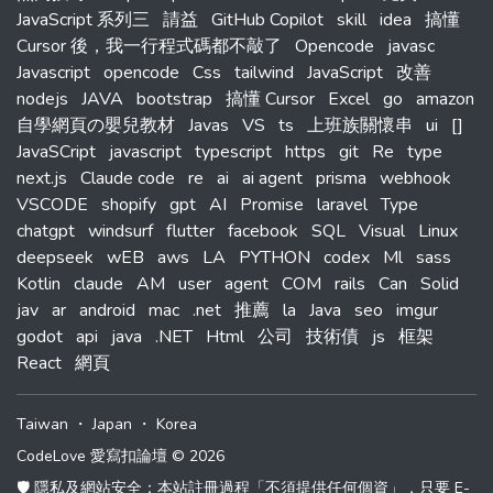
JavaScript 系列三
請益
GitHub Copilot
skill
idea
搞懂
Cursor 後，我一行程式碼都不敲了
Opencode
javasc
Javascript
opencode
Css
tailwind
JavaScript
改善
nodejs
JAVA
bootstrap
搞懂 Cursor
Excel
go
amazon
自學網頁の嬰兒教材
Javas
VS
ts
上班族關懷串
ui
[]
JavaSCript
javascript
typescript
https
git
Re
type
next.js
Claude code
re
ai
ai agent
prisma
webhook
VSCODE
shopify
gpt
AI
Promise
laravel
Type
chatgpt
windsurf
flutter
facebook
SQL
Visual
Linux
deepseek
wEB
aws
LA
PYTHON
codex
Ml
sass
Kotlin
claude
AM
user
agent
COM
rails
Can
Solid
jav
ar
android
mac
.net
推薦
la
Java
seo
imgur
godot
api
java
.NET
Html
公司
技術債
js
框架
React
網頁
Taiwan
・
Japan
・
Korea
CodeLove 愛寫扣論壇 © 2026
🛡️ 隱私及網站安全：本站註冊過程「不須提供任何個資」，只要 E-