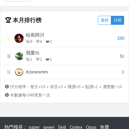
0.11: The Next Step for A...
🏆
本月排行榜
週榜
月榜
站長阿川
🥇
230
📝8 💬4 ❤️2
我愛JS
🥈
51
📝1 💬2 ❤️1
🥉
itzonesmm
1
評分標準：發文×10 + 留言×3 + 獲讚×5 + 點讚×1 + 瀏覽數÷10
本數據每小時更新一次
熱門搜尋
：
super
qwen
Skill
Codex
Opus
免費