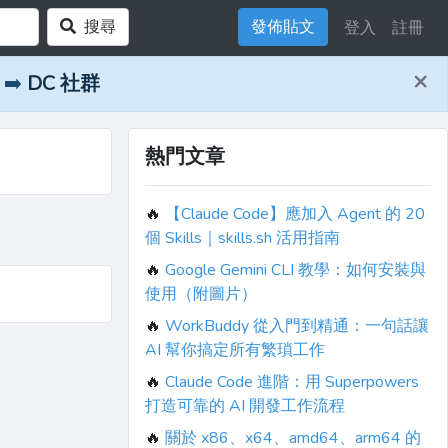
搜尋
發佈貼文
登入
註冊
×
➡️
DC 社群
熱門文章
🔥
【Claude Code】應加入 Agent 的 20
個 Skills｜skills.sh 活用指南
🔥
Google Gemini CLI 教學：如何安裝與
使用（附圖片）
🔥
WorkBuddy 從入門到精通：一句話讓
AI 幫你搞定所有繁瑣工作
🔥
Claude Code 進階：用 Superpowers
打造可靠的 AI 開發工作流程
🔥
關於 x86、x64、amd64、arm64 的