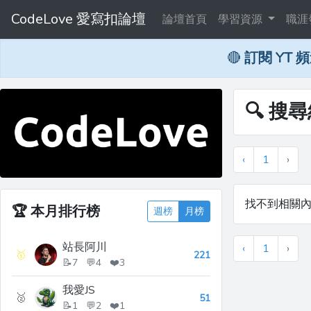
CodeLove 愛寫扣論壇
論壇首頁
學習資源
職涯
🔴
訂閱 YT 
🔍 搜尋
‹
1
›
找不到相關
🏆
本月排行榜
週榜
月榜
站長阿川
‹
1
›
🥇
221
📝7 💬4 ❤️3
我愛JS
🥈
51
📝1 💬2 ❤️1