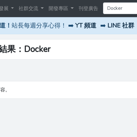
發展
社群交流
開發專區
刊登廣告
頻道！
站長每週分享心得！ ➡️
YT 頻道
➡️
LINE 社群
結果：Docker
內容。