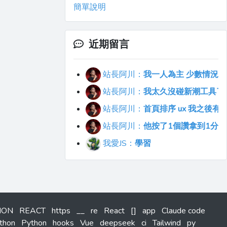
簡單說明
近期留言
站長阿川：
我一人為主 少數情況會
站長阿川：
我太久沒碰新潮工具了..
站長阿川：
首頁排序 ux 我之後
站長阿川：
他按了1個讚拿到1分
我愛JS：
學習
HON
REACT
https
__
re
React
[]
app
Claude code
thon
Python
hooks
Vue
deepseek
ci
Tailwind
py