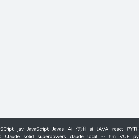
aSCript
jav
JavaScript
Javas
Ai
使用
ai
JAVA
react
PYT
t
Claude
solid
superpowers
claude
local
--
llm
VUE
py