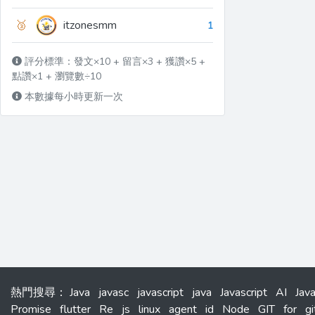
🥉
itzonesmm
1
評分標準：發文×10 + 留言×3 + 獲讚×5 +
點讚×1 + 瀏覽數÷10
本數據每小時更新一次
熱門搜尋
：
Java
javasc
javascript
java
Javascript
AI
Jav
Promise
flutter
Re
js
linux
agent
id
Node
GIT
for
gi