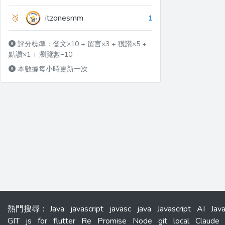
🥉
itzonesmm
1
評分標準：發文×10 + 留言×3 + 獲讚×5 +
點讚×1 + 瀏覽數÷10
本數據每小時更新一次
熱門搜尋
：
Java
javascript
javasc
java
Javascript
AI
Jav
GIT
js
for
flutter
Re
Promise
Node
git
local
Claude