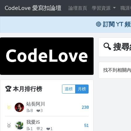
CodeLove 愛寫扣論壇
論壇首頁
學習資源
職涯
🔴
訂閱 YT 
🔍 搜
找不到相關
🏆
本月排行榜
週榜
月榜
站長阿川
🥇
238
📝8 ❤️3
我愛JS
🥈
51
📝1 💬2 ❤️1