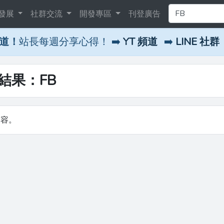
發展
社群交流
開發專區
刊登廣告
頻道！
站長每週分享心得！ ➡️
YT 頻道
➡️
LINE 社群
尋結果：FB
內容。