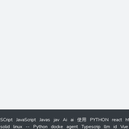
aSCript
JavaScript
Javas
jav
Ai
ai
使用
PYTHON
react
h
solid
linux
--
Python
docke
agent
Typescrip
llm
id
Vue