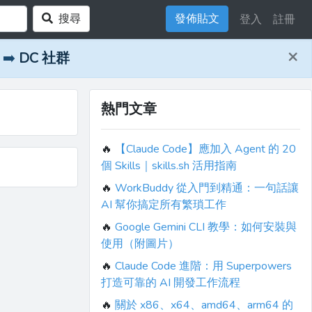
搜尋
發佈貼文
登入
註冊
×
➡️
DC 社群
熱門文章
🔥
【Claude Code】應加入 Agent 的 20
個 Skills｜skills.sh 活用指南
🔥
WorkBuddy 從入門到精通：一句話讓
AI 幫你搞定所有繁瑣工作
🔥
Google Gemini CLI 教學：如何安裝與
使用（附圖片）
🔥
Claude Code 進階：用 Superpowers
打造可靠的 AI 開發工作流程
🔥
關於 x86、x64、amd64、arm64 的