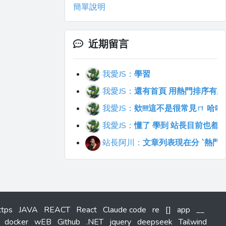
簡單說明
近期留言
我愛JS：
學習
我愛JS：
還有首頁 用熱門排序有點不符合直覺
我愛JS：
欸!!!!這不是很常見ㄇ 
我愛JS：
懂了 學到 站長目前也都
站長阿川：
文章列表現在分 `熱門`
ttps
JAVA
REACT
React
Claude code
re
[]
app
__
docker
wEB
Github
.NET
jquery
deepseek
Tailwind