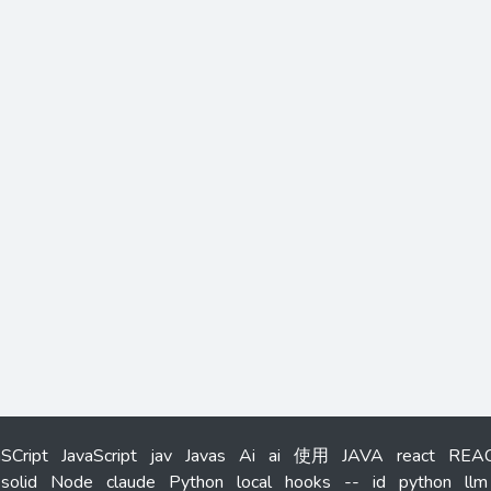
aSCript
JavaScript
jav
Javas
Ai
ai
使用
JAVA
react
REA
solid
Node
claude
Python
local
hooks
--
id
python
llm