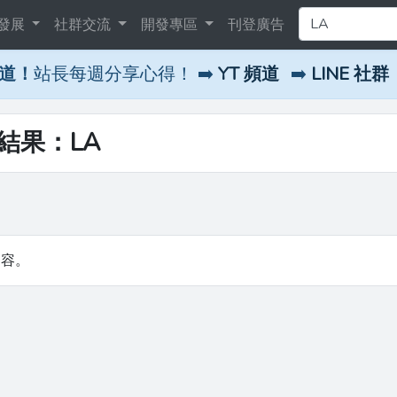
發展
社群交流
開發專區
刊登廣告
頻道！
站長每週分享心得！ ➡️
YT 頻道
➡️
LINE 社群
尋結果：LA
內容。