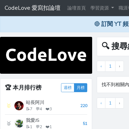
CodeLove 愛寫扣論壇
論壇首頁
學習資源
職涯
🔴
訂閱 YT 
🔍 搜
‹
1
›
找不到相關
🏆
本月排行榜
週榜
月榜
站長阿川
‹
1
›
🥇
220
📝7 💬4 ❤️3
我愛JS
🥈
51
📝1 💬2 ❤️1