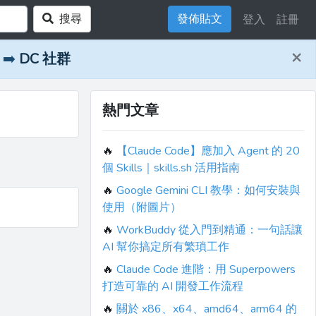
搜尋
發佈貼文
登入
註冊
×
➡️
DC 社群
熱門文章
🔥
【Claude Code】應加入 Agent 的 20
個 Skills｜skills.sh 活用指南
🔥
Google Gemini CLI 教學：如何安裝與
使用（附圖片）
🔥
WorkBuddy 從入門到精通：一句話讓
AI 幫你搞定所有繁瑣工作
🔥
Claude Code 進階：用 Superpowers
打造可靠的 AI 開發工作流程
🔥
關於 x86、x64、amd64、arm64 的