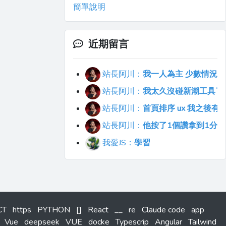
簡單說明
近期留言
站長阿川：
我一人為主 少數情況會
站長阿川：
我太久沒碰新潮工具了..
站長阿川：
首頁排序 ux 我之後
站長阿川：
他按了1個讚拿到1分
我愛JS：
學習
CT
https
PYTHON
[]
React
__
re
Claude code
app
Vue
deepseek
VUE
docke
Typescrip
Angular
Tailwind