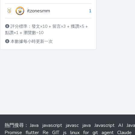
🥉
itzonesmm
1
評分標準：發文×10 + 留言×3 + 獲讚×5 +
點讚×1 + 瀏覽數÷10
本數據每小時更新一次
熱門搜尋
：
Java
javascript
javasc
java
Javascript
AI
Jav
Promise
flutter
Re
GIT
js
linux
for
git
agent
Claude