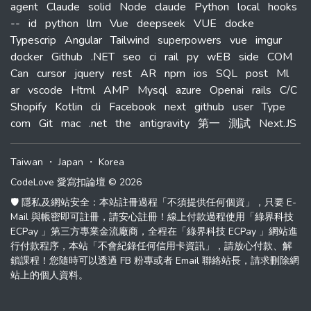
agent
Claude
solid
Node
claude
Python
local
hooks
--
id
python
llm
Vue
deepseek
VUE
docke
Typescrip
Angular
Tailwind
superpowers
vue
imgur
docker
Github
.NET
seo
ci
rail
py
wEB
side
COM
Can
cursor
jquery
rest
AR
npm
ios
SQL
post
Ml
ar
vscode
Html
AMP
Mysql
azure
Openai
rails
C/C
Shopify
Kotlin
cli
Facebook
next
github
user
Type
com
Git
mac
.net
the
antigravity
第一
測試
Next.JS
Taiwan
・
Japan
・
Korea
CodeLove 愛寫扣論壇 © 2026
🛡️ 隱私及網站安全：本站註冊過程「不須提供任何個資」，只要 E-
Mail 與帳密即可註冊，請安心註冊！線上付款過程使用「綠界科技
ECPay 」第三方專業金流廠商，全程在「綠界科技 ECPay 」網站進
行付款程序，本站「不會紀錄任何信用卡資訊」，請放心付款、解
鎖課程！您隨時可以透過 FB 粉專或者 Email 聯絡站長，請求刪除網
站上的個人資料。