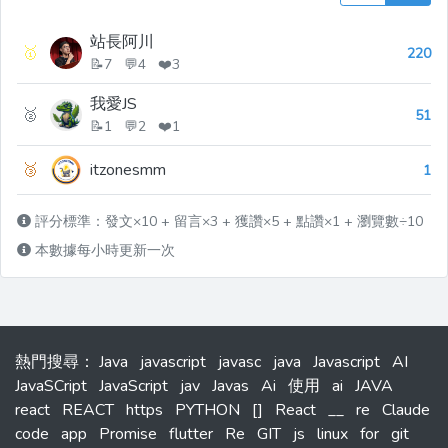
站長阿川
🥇
220
📝7 💬4 ❤️3
我愛JS
🥈
51
📝1 💬2 ❤️1
🥉
itzonesmm
1
評分標準：發文×10 + 留言×3 + 獲讚×5 + 點讚×1 + 瀏覽數÷10
本數據每小時更新一次
熱門搜尋
：
Java
javascript
javasc
java
Javascript
AI
JavaSCript
JavaScript
jav
Javas
Ai
使用
ai
JAVA
react
REACT
https
PYTHON
[]
React
__
re
Claude
code
app
Promise
flutter
Re
GIT
js
linux
for
git