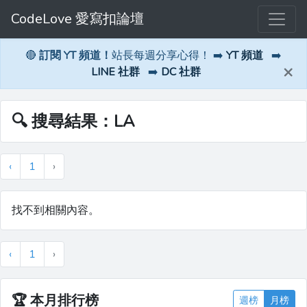
CodeLove 愛寫扣論壇
🔴
訂閱 YT 頻道！
站長每週分享心得！ ➡️
YT 頻道
➡️
×
LINE 社群
➡️
DC 社群
🔍 搜尋結果：LA
‹
1
›
找不到相關內容。
‹
1
›
🏆
本月排行榜
週榜
月榜