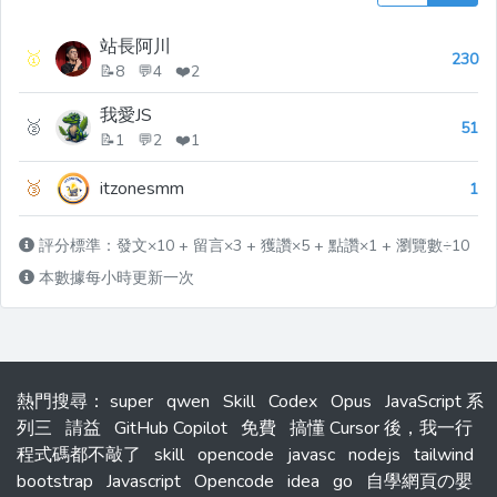
站長阿川
🥇
230
📝8 💬4 ❤️2
我愛JS
🥈
51
📝1 💬2 ❤️1
🥉
itzonesmm
1
評分標準：發文×10 + 留言×3 + 獲讚×5 + 點讚×1 + 瀏覽數÷10
本數據每小時更新一次
熱門搜尋
：
super
qwen
Skill
Codex
Opus
JavaScript 系
列三
請益
GitHub Copilot
免費
搞懂 Cursor 後，我一行
程式碼都不敲了
skill
opencode
javasc
nodejs
tailwind
bootstrap
Javascript
Opencode
idea
go
自學網頁の嬰