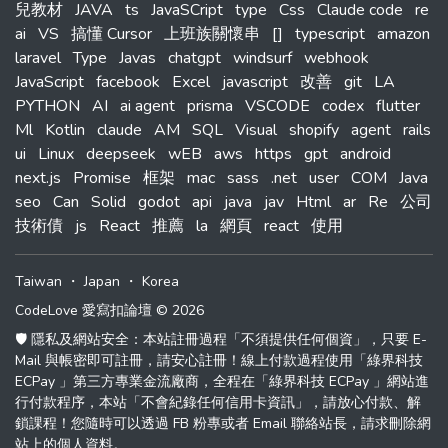
兒教材
JAVA
ts
JavaSCript
type
Css
Claude code
re
ai
VS
搞懂 Cursor
上班族關懷串
[]
typescript
amazon
laravel
Type
Javas
chatgpt
windsurf
webhook
JavaScript
facebook
Excel
javascript
改善
git
LA
PYTHON
AI
ai agent
prisma
VSCODE
codex
flutter
Ml
Kotlin
claude
AM
SQL
Visual
shopify
agent
rails
ui
Linux
deepseek
wEB
aws
https
gpt
android
next.js
Promise
框架
mac
sass
.net
user
COM
Java
seo
Can
Solid
godot
api
java
jav
Html
ar
Re
公司
技術債
js
React
推薦
la
網頁
react
使用
Taiwan
・
Japan
・
Korea
CodeLove 愛寫扣論壇 © 2026
🛡️ 隱私及網站安全：本站註冊過程「不須提供任何個資」，只要 E-
Mail 與帳密即可註冊，請安心註冊！線上付款過程使用「綠界科技
ECPay 」第三方專業金流廠商，全程在「綠界科技 ECPay 」網站進
行付款程序，本站「不會紀錄任何信用卡資訊」，請放心付款、解
鎖課程！您隨時可以透過 FB 粉專或者 Email 聯絡站長，請求刪除網
站上的個人資料。