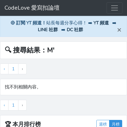
CodeLove 愛寫扣論壇
🔴
訂閱 YT 頻道！
站長每週分享心得！ ➡️
YT 頻道
➡️
×
LINE 社群
➡️
DC 社群
🔍 搜尋結果：M'
‹
1
›
找不到相關內容。
‹
1
›
🏆
本月排行榜
週榜
月榜