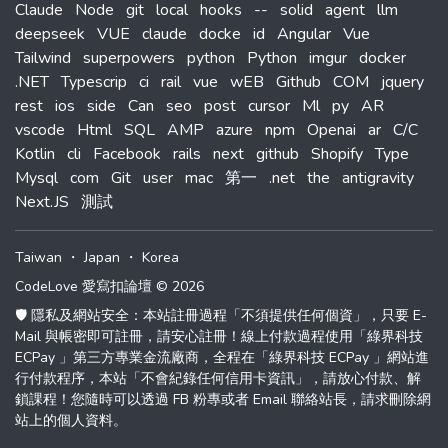
Claude
Node
git
local
hooks
--
solid
agent
llm
deepseek
VUE
claude
docke
id
Angular
Vue
Tailwind
superpowers
python
Python
imgur
docker
.NET
Typescrip
ci
rail
vue
wEB
Github
COM
jquery
rest
ios
side
Can
seo
post
cursor
Ml
py
AR
vscode
Html
SQL
AMP
azure
npm
Openai
ar
C/C
Kotlin
cli
Facebook
rails
next
github
Shopify
Type
Mysql
com
Git
user
mac
第一
.net
the
antigravity
Next.JS
測試
Taiwan
・
Japan
・
Korea
CodeLove 愛寫扣論壇 © 2026
🛡️ 隱私及網站安全：本站註冊過程「不須提供任何個資」，只要 E-
Mail 與帳密即可註冊，請安心註冊！線上付款過程使用「綠界科技
ECPay 」第三方專業金流廠商，全程在「綠界科技 ECPay 」網站進
行付款程序，本站「不會紀錄任何信用卡資訊」，請放心付款、解
鎖課程！您隨時可以透過 FB 粉專或者 Email 聯絡站長，請求刪除網
站上的個人資料。