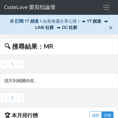
CodeLove 愛寫扣論壇
🔴
訂閱 YT 頻道！
站長每週分享心得！ ➡️
YT 頻道
➡️
×
LINE 社群
➡️
DC 社群
🔍 搜尋結果：MR
‹
1
›
找不到相關內容。
‹
1
›
🏆
本月排行榜
週榜
月榜