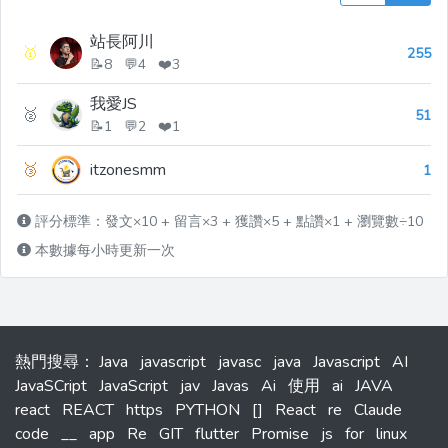
站長阿川
🥇
255
📝8 💬4 ❤️3
我愛JS
🥈
51
📝1 💬2 ❤️1
🥉
itzonesmm
1
評分標準：發文×10 + 留言×3 + 獲讚×5 + 點讚×1 + 瀏覽數÷10
本數據每小時更新一次
熱門搜尋
：
Java
javascript
javasc
java
Javascript
AI
JavaSCript
JavaScript
jav
Javas
Ai
使用
ai
JAVA
react
REACT
https
PYTHON
[]
React
re
Claude
code
__
app
Re
GIT
flutter
Promise
js
for
linux