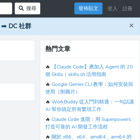
搜尋
發佈貼文
登入
註冊
×
➡️
DC 社群
熱門文章
🔥
【Claude Code】應加入 Agent 的 20
個 Skills｜skills.sh 活用指南
🔥
Google Gemini CLI 教學：如何安裝與
使用（附圖片）
🔥
WorkBuddy 從入門到精通：一句話讓
AI 幫你搞定所有繁瑣工作
🔥
Claude Code 進階：用 Superpowers
打造可靠的 AI 開發工作流程
🔥
關於 x86、x64、amd64、arm64 的