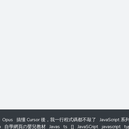
Opus
搞懂 Cursor 後，我一行程式碼都不敲了
JavaScript 
n
自學網頁の嬰兒教材
Javas
ts
[]
JavaSCript
javascript
ty