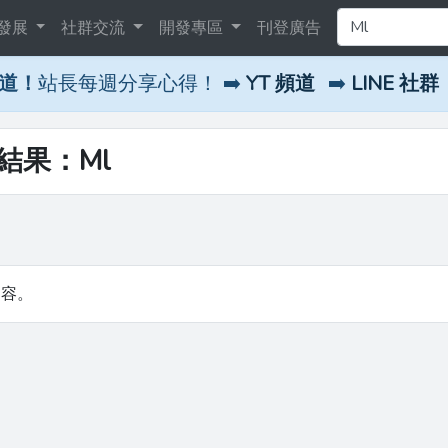
發展
社群交流
開發專區
刊登廣告
頻道！
站長每週分享心得！ ➡️
YT 頻道
➡️
LINE 社群
尋結果：Ml
內容。