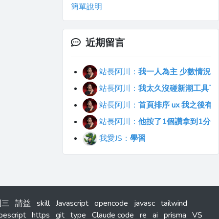
簡單說明
近期留言
站長阿川：
我一人為主 少數情況會
站長阿川：
我太久沒碰新潮工具了..
站長阿川：
首頁排序 ux 我之後
站長阿川：
他按了1個讚拿到1分
我愛JS：
學習
系列三
請益
skill
Javascript
opencode
javasc
tailwind
pescript
https
git
type
Claude code
re
ai
prisma
VS