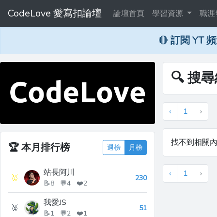
CodeLove 愛寫扣論壇
論壇首頁
學習資源
職涯
🔴
訂閱 YT 
🔍 搜
‹
1
›
找不到相關
🏆
本月排行榜
週榜
月榜
站長阿川
‹
1
›
🥇
230
📝8 💬4 ❤️2
我愛JS
🥈
51
📝1 💬2 ❤️1