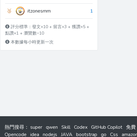
🥉
itzonesmm
1
評分標準：發文×10 + 留言×3 + 獲讚×5 +
點讚×1 + 瀏覽數÷10
本數據每小時更新一次
熱門搜尋
：
super
qwen
Skill
Codex
GitHub Copilot
免費
Opencode
idea
nodejs
JAVA
bootstrap
go
Css
amazo