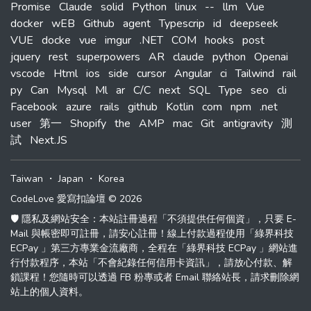
Promise
Claude
solid
Python
linux
--
llm
Vue
docker
wEB
Github
agent
Typescrip
id
deepseek
VUE
docke
vue
imgur
.NET
COM
hooks
post
jquery
rest
superpowers
AR
claude
python
Openai
vscode
Html
ios
side
cursor
Angular
ci
Tailwind
rail
py
Can
Mysql
Ml
ar
C/C
next
SQL
Type
seo
cli
Facebook
azure
rails
github
Kotlin
com
npm
.net
user
第一
Shopify
the
AMP
mac
Git
antigravity
測
試
Next.JS
Taiwan
・
Japan
・
Korea
CodeLove 愛寫扣論壇 © 2026
🛡️ 隱私及網站安全：本站註冊過程「不須提供任何個資」，只要 E-
Mail 與帳密即可註冊，請安心註冊！線上付款過程使用「綠界科技
ECPay 」第三方專業金流廠商，全程在「綠界科技 ECPay 」網站進
行付款程序，本站「不會紀錄任何信用卡資訊」，請放心付款、解
鎖課程！您隨時可以透過 FB 粉專或者 Email 聯絡站長，請求刪除網
站上的個人資料。