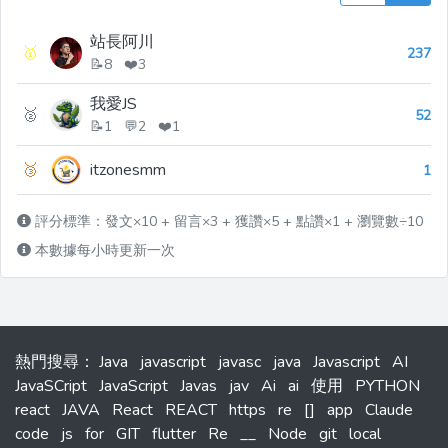
站長阿川
🥇
237
📝8 ❤️3
我愛JS
🥈
52
📝1 💬2 ❤️1
🥉
itzonesmm
1
評分標準：發文×10 + 留言×3 + 獲讚×5 + 點讚×1 + 瀏覽數÷10
本數據每小時更新一次
熱門搜尋
：
Java
javascript
javasc
java
Javascript
AI
JavaSCript
JavaScript
Javas
jav
Ai
ai
使用
PYTHON
react
JAVA
React
REACT
https
re
[]
app
Claude
code
js
for
GIT
flutter
Re
__
Node
git
local