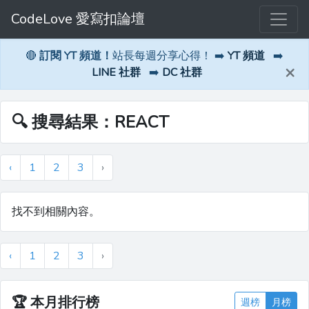
CodeLove 愛寫扣論壇
🔴
訂閱 YT 頻道！
站長每週分享心得！ ➡️
YT 頻道
➡️
×
LINE 社群
➡️
DC 社群
🔍 搜尋結果：REACT
‹
1
2
3
›
找不到相關內容。
‹
1
2
3
›
🏆
本月排行榜
週榜
月榜