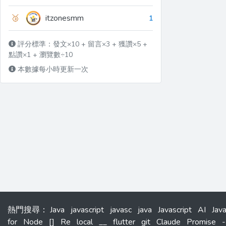
🥉
itzonesmm
1
評分標準：發文×10 + 留言×3 + 獲讚×5 +
點讚×1 + 瀏覽數÷10
本數據每小時更新一次
熱門搜尋
：
Java
javascript
javasc
java
Javascript
AI
Jav
for
Node
[]
Re
local
__
flutter
git
Claude
Promise
-