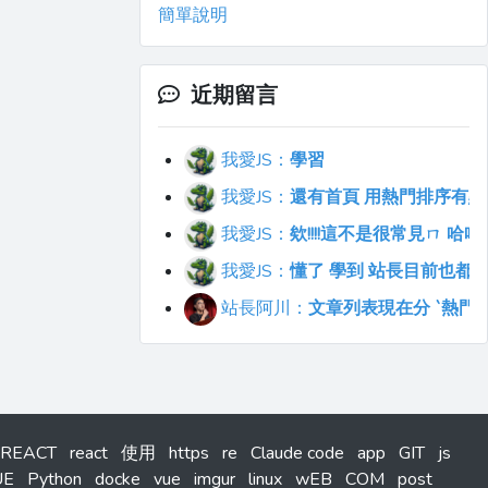
簡單說明
近期留言
我愛JS：
學習
我愛JS：
還有首頁 用熱門排序有點不符合直覺
我愛JS：
欸!!!!這不是很常見ㄇ 
我愛JS：
懂了 學到 站長目前也都
站長阿川：
文章列表現在分 `熱門`
REACT
react
使用
https
re
Claude code
app
GIT
js
UE
Python
docke
vue
imgur
linux
wEB
COM
post