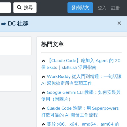
搜尋
發佈貼文
登入
註冊
×
➡️
DC 社群
熱門文章
🔥
【Claude Code】應加入 Agent 的 20
個 Skills｜skills.sh 活用指南
🔥
WorkBuddy 從入門到精通：一句話讓
AI 幫你搞定所有繁瑣工作
🔥
Google Gemini CLI 教學：如何安裝與
使用（附圖片）
🔥
Claude Code 進階：用 Superpowers
打造可靠的 AI 開發工作流程
🔥
關於 x86、x64、amd64、arm64 的