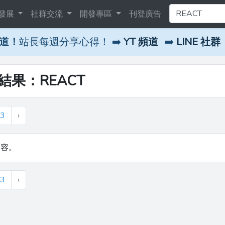
發展
社群交流
開發專區
刊登廣告
頻道！
站長每週分享心得！ ➡️
YT 頻道
➡️
LINE 社群
尋結果：REACT
3
›
內容。
3
›