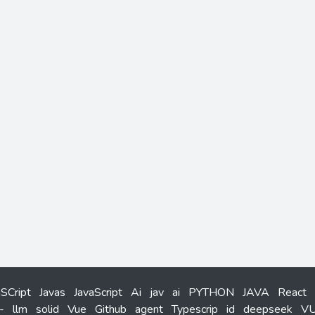
aSCript
Javas
JavaScript
Ai
jav
ai
PYTHON
JAVA
React
-
llm
solid
Vue
Github
agent
Typescrip
id
deepseek
V