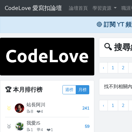
CodeLove 愛寫扣論壇
論壇首頁
學習資源
職涯
🔴
訂閱 YT 
🔍 搜
‹
1
2
找不到相關
🏆
本月排行榜
週榜
月榜
站長阿川
‹
1
2
🥇
241
📝8 ❤️4
我愛JS
🥈
59
📝1 💬4 ❤️1