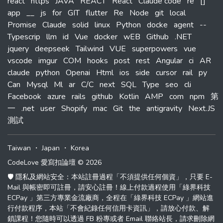
react
https
JAVA
REACT
React
Claude code
re
[]
app
__
js
for
GIT
flutter
Re
Node
git
local
Promise
Claude
solid
linux
Python
docke
agent
--
Typescrip
llm
id
Vue
docker
wEB
Github
.NET
jquery
deepseek
Tailwind
VUE
superpowers
vue
vscode
imgur
COM
hooks
post
rest
Angular
ci
AR
claude
python
Openai
Html
ios
side
cursor
rail
py
Can
Mysql
Ml
ar
C/C
next
SQL
Type
seo
cli
Facebook
azure
rails
github
Kotlin
AMP
com
npm
第
一
.net
user
Shopify
mac
Git
the
antigravity
Next.JS
測試
Taiwan
・
Japan
・
Korea
CodeLove 愛寫扣論壇 © 2026
🛡️ 隱私及網站安全：本站註冊過程「不須提供任何個資」，只要 E-
Mail 與帳密即可註冊，請安心註冊！線上付款過程使用「綠界科技
ECPay 」第三方專業金流廠商，全程在「綠界科技 ECPay 」網站進
行付款程序，本站「不會紀錄任何信用卡資訊」，請放心付款、解
鎖課程！您隨時可以透過 FB 粉專或者 Email 聯絡站長，請求刪除網