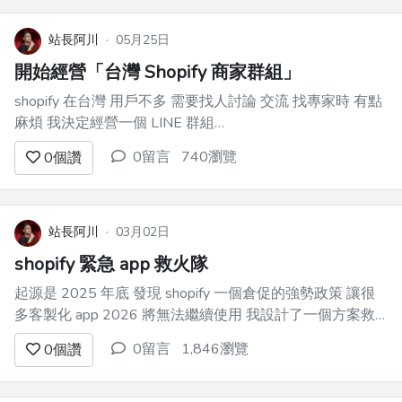
站長阿川
·
05月25日
開始經營「台灣 Shopify 商家群組」
shopify 在台灣 用戶不多 需要找人討論 交流 找專家時 有點
麻煩 我決定經營一個 LINE 群組
https://line.me/ti/g2/PZ_1LILWVWWuzZQ50HNpYA-
0留言
740瀏覽
0
個讚
A3k6QXWF6znqoBQ 也會是我未來可能獲客方向
站長阿川
·
03月02日
shopify 緊急 app 救火隊
起源是 2025 年底 發現 shopify 一個倉促的強勢政策 讓很
多客製化 app 2026 將無法繼續使用 我設計了一個方案救
火 在國內外也有多組客戶詢問 居然都沒有成交 2026 兩個
0留言
1,846瀏覽
0
個讚
月過去了 居然也沒有新客戶來詢問 真是無法理解 我估計大
家都用 ai 緊急自己...