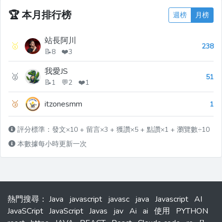
🏆
本月排行榜
週榜
月榜
站長阿川
🥇
238
📝8 ❤️3
我愛JS
🥈
51
📝1 💬2 ❤️1
🥉
itzonesmm
1
評分標準：發文×10 + 留言×3 + 獲讚×5 + 點讚×1 + 瀏覽數÷10
本數據每小時更新一次
熱門搜尋
：
Java
javascript
javasc
java
Javascript
AI
JavaSCript
JavaScript
Javas
jav
Ai
ai
使用
PYTHON