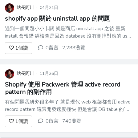
站長阿川
·
04月21日
shopify app 關於 uninstall app 的問題
遇到一個問題小小卡關 就是商店 uninstall app 之後 重新
install 會報錯 經檢查是因為 database 沒有刪掉對應的 user
row 需要去串接 webhook 接收 shopify 的通知才行 --- 套件
0留言
2,288瀏覽
1
個讚
文件有提到這塊 https:...
站長阿川
·
11月26日
Shopify 使用 Packwerk 管理 active record
pattern 的副作用
有個問題我研究很多年了 就是現代 web 框架都會用 active
record pattern 這讓開發速度極快 但是會讓 DB table 的`讀
取/更新`散落在所有地方 讓各個系統的`邊界 boundary`難以
0留言
740瀏覽
1
個讚
劃分 （中小團隊或許覺得還好 但人數多起來 會非常需要系
統...