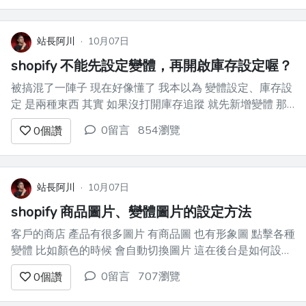
站長阿川
·
10月07日
shopify 不能先設定變體，再開啟庫存設定喔？
被搞混了一陣子 現在好像懂了 我本以為 變體設定、庫存設
定 是兩種東西 其實 如果沒打開庫存追蹤 就先新增變體 那
這些變體就沒辦法再打開庫存管理了 --- 首先 建好商品之
0留言
854瀏覽
0
個讚
後 打開庫存頁面 會發現沒有出現 原來 是被視為虛擬商品
或者高訂製化商品 總之不需要記錄庫...
站長阿川
·
10月07日
shopify 商品圖片、變體圖片的設定方法
客戶的商店 產品有很多圖片 有商品圖 也有形象圖 點擊各種
變體 比如顏色的時候 會自動切換圖片 這在後台是如何設
定？ --- 研究了一下 我發現最直觀的設定流程是這樣 先去
0留言
707瀏覽
0
個讚
商品頁面 在 media 區塊 把所有要展示的圖片 都加上去 接
著去庫存頁面 分別打開...