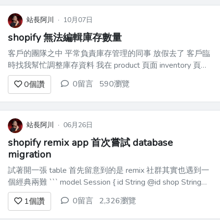
站長阿川
·
10月07日
shopify 無法編輯庫存數量
客戶的團隊之中 平常負責庫存管理的同事 放假去了 客戶臨
時找我幫忙調整庫存資料 我在 product 頁面 inventory 頁面
找半天 就是找不到編輯數字的地方 找了好幾個小時 媽的真
0留言
590瀏覽
0
個讚
的很奇怪 這麼基本的功能 我怎麼找不到 到處研究 研究到我
快吐血 最後發現 客...
站長阿川
·
06月26日
shopify remix app 首次嘗試 database
migration
試著開一張 table 首先留意到的是 remix 社群其實也遇到一
個經典兩難 ``` model Session { id String @id shop String
state String i...
0留言
2,326瀏覽
1
個讚