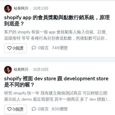
站長阿川
·
10月13日
shopify app 的會員獎勵與點數行銷系統，原理
到底是？
客戶的 shopify 有裝一個 app 會鼓勵客人輸入信箱、註冊、
追蹤推特 等等 各種行為分別會送點數，然後點數可以折抵
訂單金額 這背後原理是？到底怎麼做到的？我很好奇 所以
0留言
749瀏覽
0
個讚
研究了一下 客戶是用這款 https://apps.shopify.com/growave
這...
站長阿川
·
10月10日
shopify 裡面 dev store 跟 development store
是不同的喔？
研究 shopify 快一年 我有建立兩個測試商店 可以輕鬆公開
展示給人 demo 最近我發現 其中一個商店 多了 dev 標籤 ![]
(https://i.imgur.com/SwzYTpj.png) 我覺得很奇怪 因為兩個都
0留言
830瀏覽
0
個讚
是測試商店呀 然後兩個商店都被加上密碼保護...