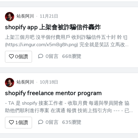
2026 拿資料流程會改變...
站長阿川
·
11月21日
shopify app 上架會被詐騙信件轟炸
上架三個月吧 沒半個付費用戶 收到詐騙信件五十封 幹 ![]
(https://i.imgur.com/x5mBg8h.png) 完全就是笑話 立馬改成
冷門信箱 少煩我 partner 面板裡面 ![]
0留言
668瀏覽
0
個讚
(https://i.imgur.com/1g9uI4C.png...
站長阿川
·
10月18日
shopify freelance mentor program
- TA 是 shopify 接案工作者 - 收取月費 每週與學員開會 協
助他們順利進行專案 在溝通 報價 技術上指引方向 --- - 已
經有獨立接案能力的人 應該沒有需求找 mentor - 以打開接
0留言
635瀏覽
1
個讚
案客源為號召 會變成割韭菜 -> 我絕對不幹這種事 --- - 大
方向...