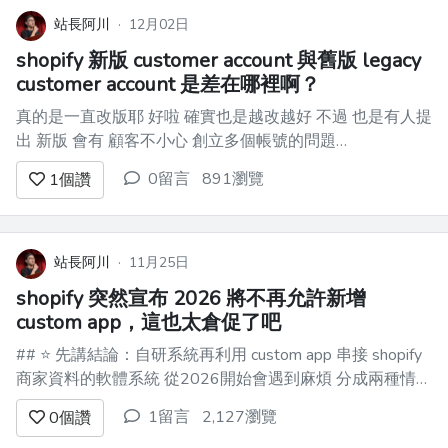
站長阿川
·
12月02日
shopify 新版 customer account 與舊版 legacy
customer account 是差在哪裡啊？
真的是一直改版耶 好啦 確實也是越改越好 不過 也是有人提
出 新版 會有 顧客不小心 創立多個帳號的問題
https://www.reddit.com/r/shopify/comments/1hnv0sf/custome
0留言
891瀏覽
1
個讚
...
站長阿川
·
11月25日
shopify 突然宣布 2026 將不再允許新增
custom app，這也太倉促了吧
## ⭐️ 先講結論：自研系統再利用 custom app 串接 shopify
商家資料的軟體系統 從2026開始會遇到麻煩 分成兩種情況
-> 接案公司幫單一商家做系統 vs 開發第三方系統 串接多
1留言
2,127瀏覽
0
個讚
個店家 ### 💡 如果是針對單獨商家 量身打造的系統 那