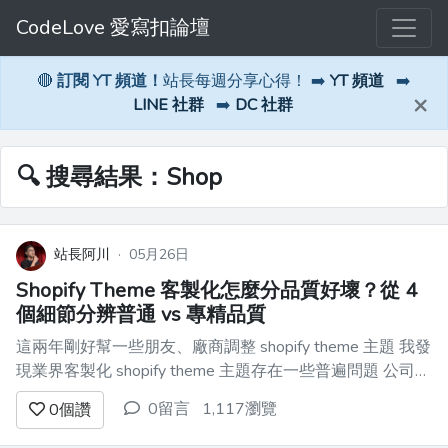
CodeLove 愛寫扣論壇
🔴
訂閱 YT 頻道！
站長每週分享心得！ ➡️
YT 頻道
➡️
×
LINE 社群
➡️
DC 社群
🔍 搜尋結果：Shop
站長阿川
·
05月26日
Shopify Theme 客製化怎麼分品質好壞？從 4
個細節分辨普通 vs 專精品質
這兩年剛好幫一些朋友、廠商調整 shopify theme 主題 我發
現業界客製化 shopify theme 主題存在一些普遍問題 公司通
常會找員工 或者有網頁開發經驗的工程師 去調整 shopify
0留言
1,117瀏覽
0
個讚
簡單整理一下幾個問題點、以及更好的做法 ## 先講結論：
後續的內容調整 ...