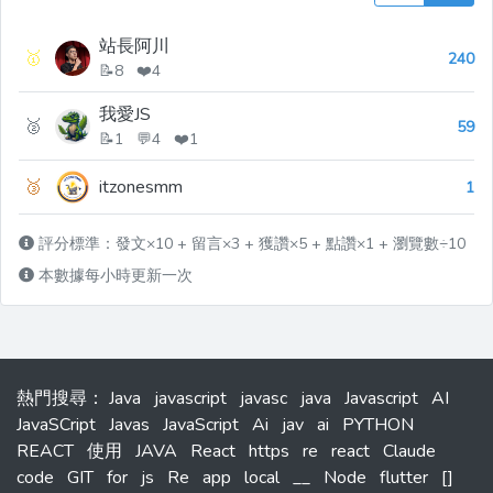
站長阿川
🥇
240
📝8 ❤️4
我愛JS
🥈
59
📝1 💬4 ❤️1
🥉
itzonesmm
1
評分標準：發文×10 + 留言×3 + 獲讚×5 + 點讚×1 + 瀏覽數÷10
本數據每小時更新一次
熱門搜尋
：
Java
javascript
javasc
java
Javascript
AI
JavaSCript
Javas
JavaScript
Ai
jav
ai
PYTHON
REACT
使用
JAVA
React
https
re
react
Claude
code
GIT
for
js
Re
app
local
__
Node
flutter
[]