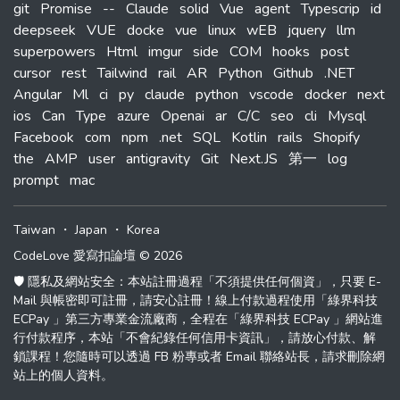
git
Promise
--
Claude
solid
Vue
agent
Typescrip
id
deepseek
VUE
docke
vue
linux
wEB
jquery
llm
superpowers
Html
imgur
side
COM
hooks
post
cursor
rest
Tailwind
rail
AR
Python
Github
.NET
Angular
Ml
ci
py
claude
python
vscode
docker
next
ios
Can
Type
azure
Openai
ar
C/C
seo
cli
Mysql
Facebook
com
npm
.net
SQL
Kotlin
rails
Shopify
the
AMP
user
antigravity
Git
Next.JS
第一
log
prompt
mac
Taiwan
・
Japan
・
Korea
CodeLove 愛寫扣論壇 © 2026
🛡️ 隱私及網站安全：本站註冊過程「不須提供任何個資」，只要 E-
Mail 與帳密即可註冊，請安心註冊！線上付款過程使用「綠界科技
ECPay 」第三方專業金流廠商，全程在「綠界科技 ECPay 」網站進
行付款程序，本站「不會紀錄任何信用卡資訊」，請放心付款、解
鎖課程！您隨時可以透過 FB 粉專或者 Email 聯絡站長，請求刪除網
站上的個人資料。