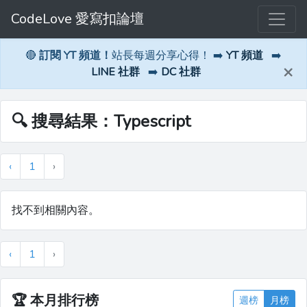
CodeLove 愛寫扣論壇
🔴
訂閱 YT 頻道！
站長每週分享心得！ ➡️
YT 頻道
➡️
×
LINE 社群
➡️
DC 社群
🔍 搜尋結果：Typescript
‹
1
›
找不到相關內容。
‹
1
›
🏆
本月排行榜
週榜
月榜