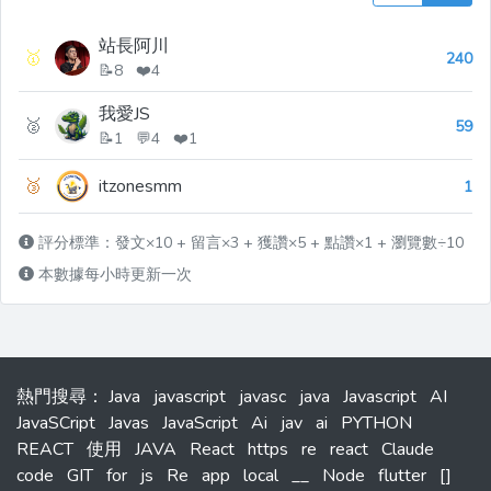
站長阿川
🥇
240
📝8 ❤️4
我愛JS
🥈
59
📝1 💬4 ❤️1
🥉
itzonesmm
1
評分標準：發文×10 + 留言×3 + 獲讚×5 + 點讚×1 + 瀏覽數÷10
本數據每小時更新一次
熱門搜尋
：
Java
javascript
javasc
java
Javascript
AI
JavaSCript
Javas
JavaScript
Ai
jav
ai
PYTHON
REACT
使用
JAVA
React
https
re
react
Claude
code
GIT
for
js
Re
app
local
__
Node
flutter
[]