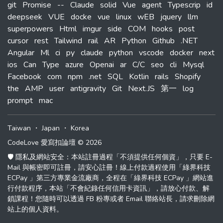
git
Promise
--
Claude
solid
Vue
agent
Typescrip
id
deepseek
VUE
docke
vue
linux
wEB
jquery
llm
superpowers
Html
imgur
side
COM
hooks
post
cursor
rest
Tailwind
rail
AR
Python
Github
.NET
Angular
Ml
ci
py
claude
python
vscode
docker
next
ios
Can
Type
azure
Openai
ar
C/C
seo
cli
Mysql
Facebook
com
npm
.net
SQL
Kotlin
rails
Shopify
the
AMP
user
antigravity
Git
Next.JS
第一
log
prompt
mac
Taiwan
・
Japan
・
Korea
CodeLove 愛寫扣論壇 © 2026
🛡️ 隱私及網站安全：本站註冊過程「不須提供任何個資」，只要 E-
Mail 與帳密即可註冊，請安心註冊！線上付款過程使用「綠界科技
ECPay 」第三方專業金流廠商，全程在「綠界科技 ECPay 」網站進
行付款程序，本站「不會紀錄任何信用卡資訊」，請放心付款、解
鎖課程！您隨時可以透過 FB 粉專或者 Email 聯絡站長，請求刪除網
站上的個人資料。