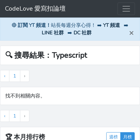
CodeLove 愛寫扣論壇
🔴
訂閱 YT 頻道！
站長每週分享心得！ ➡️
YT 頻道
➡️
×
LINE 社群
➡️
DC 社群
🔍 搜尋結果：Typescript
‹
1
›
找不到相關內容。
‹
1
›
🏆
本月排行榜
週榜
月榜