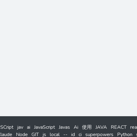
aSCript
jav
ai
JavaScript
Javas
Ai
使用
JAVA
REACT
rea
laude
Node
GIT
js
local
--
id
ci
superpowers
Python