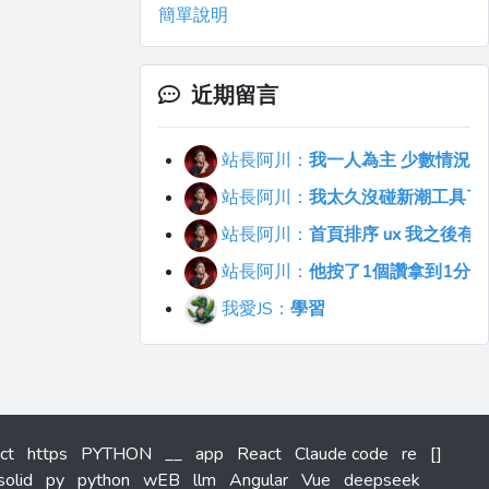
簡單說明
近期留言
站長阿川：
我一人為主 少數情況會
站長阿川：
我太久沒碰新潮工具了..
站長阿川：
首頁排序 ux 我之後
站長阿川：
他按了1個讚拿到1分
我愛JS：
學習
ct
https
PYTHON
__
app
React
Claude code
re
[]
solid
py
python
wEB
llm
Angular
Vue
deepseek