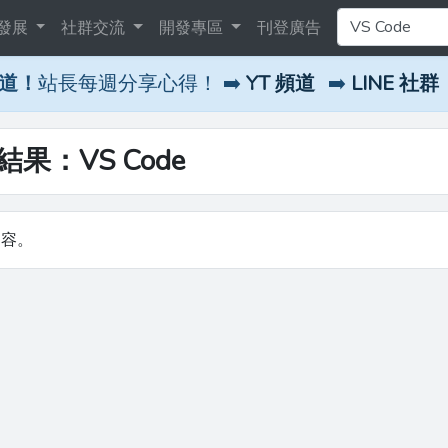
發展
社群交流
開發專區
刊登廣告
頻道！
站長每週分享心得！ ➡️
YT 頻道
➡️
LINE 社群
結果：VS Code
內容。