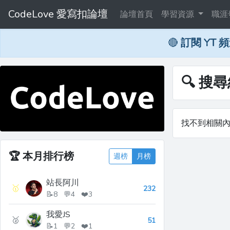
CodeLove 愛寫扣論壇
論壇首頁
學習資源
職涯
🔴
訂閱 YT 
🔍 搜尋
找不到相關
🏆
本月排行榜
週榜
月榜
站長阿川
🥇
232
📝8 💬4 ❤️3
我愛JS
🥈
51
📝1 💬2 ❤️1