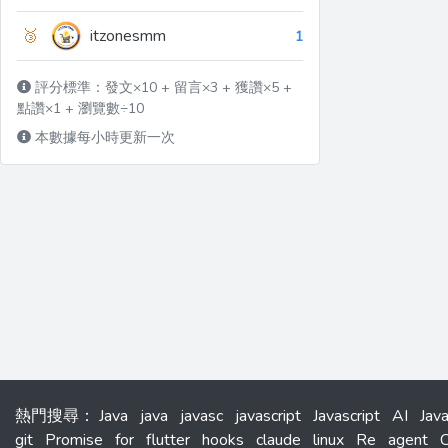
🥉
itzonesmm
1
評分標準：發文×10 + 留言×3 + 獲讚×5 +
點讚×1 + 瀏覽數÷10
本數據每小時更新一次
熱門搜尋
：
Java
java
javasc
javascript
Javascript
AI
Jav
git
Promise
for
flutter
hooks
claude
linux
Re
agent
C