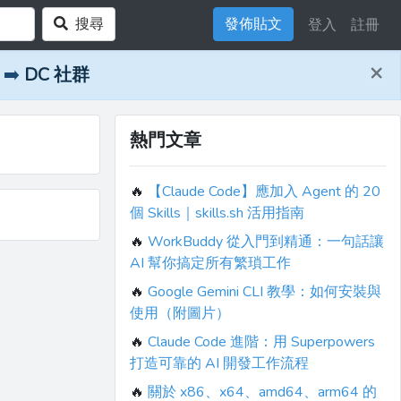
搜尋
發佈貼文
登入
註冊
×
➡️
DC 社群
熱門文章
🔥
【Claude Code】應加入 Agent 的 20
個 Skills｜skills.sh 活用指南
🔥
WorkBuddy 從入門到精通：一句話讓
AI 幫你搞定所有繁瑣工作
🔥
Google Gemini CLI 教學：如何安裝與
使用（附圖片）
🔥
Claude Code 進階：用 Superpowers
打造可靠的 AI 開發工作流程
🔥
關於 x86、x64、amd64、arm64 的