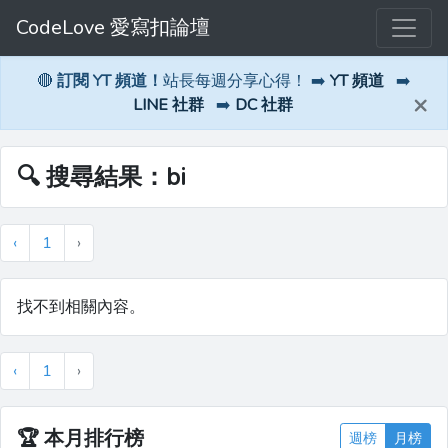
CodeLove 愛寫扣論壇
🔴
訂閱 YT 頻道！
站長每週分享心得！ ➡️
YT 頻道
➡️
×
LINE 社群
➡️
DC 社群
🔍 搜尋結果：bi
‹
1
›
找不到相關內容。
‹
1
›
🏆
本月排行榜
週榜
月榜