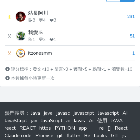
站長阿川
🥇
231
📝8 💬4 ❤️3
我愛JS
🥈
51
📝1 💬2 ❤️1
🥉
itzonesmm
1
評分標準：發文×10 + 留言×3 + 獲讚×5 + 點讚×1 + 瀏覽數÷10
本數據每小時更新一次
熱門搜尋
：
Java
java
javasc
javascript
Javascript
AI
JavaSCript
jav
JavaScript
ai
Javas
Ai
使用
JAVA
react
REACT
https
PYTHON
app
__
re
[]
React
Claude code
Promise
git
flutter
Re
hooks
GIT
js