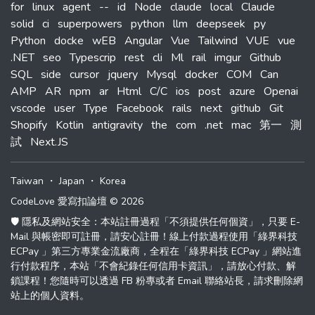
for
linux
agent
--
id
Node
claude
local
Claude
solid
ci
superpowers
python
llm
deepseek
py
Python
docke
wEB
Angular
Vue
Tailwind
VUE
vue
.NET
seo
Typescrip
rest
cli
Ml
rail
imgur
Github
SQL
side
cursor
jquery
Mysql
docker
COM
Can
AMP
AR
npm
ar
Html
C/C
ios
post
azure
Openai
vscode
user
Type
Facebook
rails
next
github
Git
Shopify
Kotlin
antigravity
the
com
.net
mac
第一
測
試
Next.JS
Taiwan
・
Japan
・
Korea
CodeLove 愛寫扣論壇 © 2026
🛡️ 隱私及網站安全：本站註冊過程「不須提供任何個資」，只要 E-
Mail 與帳密即可註冊，請安心註冊！線上付款過程使用「綠界科技
ECPay 」第三方專業金流廠商，全程在「綠界科技 ECPay 」網站進
行付款程序，本站「不會紀錄任何信用卡資訊」，請放心付款、解
鎖課程！您隨時可以透過 FB 粉專或者 Email 聯絡站長，請求刪除網
站上的個人資料。