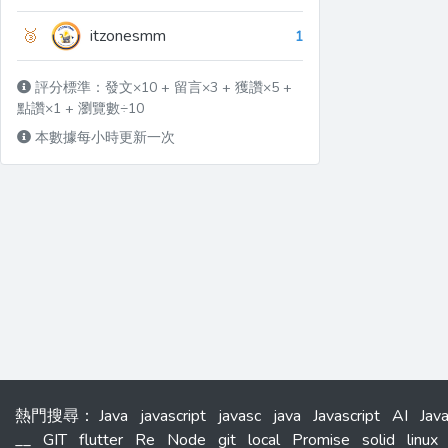
🥉
itzonesmm
1
評分標準：發文×10 + 留言×3 + 獲讚×5 +
點讚×1 + 瀏覽數÷10
本數據每小時更新一次
熱門搜尋
：
Java
javascript
javasc
java
Javascript
AI
Jav
__
GIT
flutter
Re
Node
git
local
Promise
solid
linux