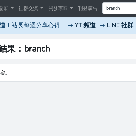
發展
社群交流
開發專區
刊登廣告
頻道！
站長每週分享心得！ ➡️
YT 頻道
➡️
LINE 社群
結果：branch
內容。