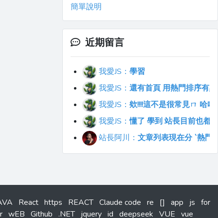
簡單說明
近期留言
我愛JS：
學習
我愛JS：
還有首頁 用熱門排序有點不符合直覺
我愛JS：
欸!!!!這不是很常見ㄇ 
我愛JS：
懂了 學到 站長目前也都
站長阿川：
文章列表現在分 `熱門`
AVA
React
https
REACT
Claude code
re
[]
app
js
for
r
wEB
Github
.NET
jquery
id
deepseek
VUE
vue