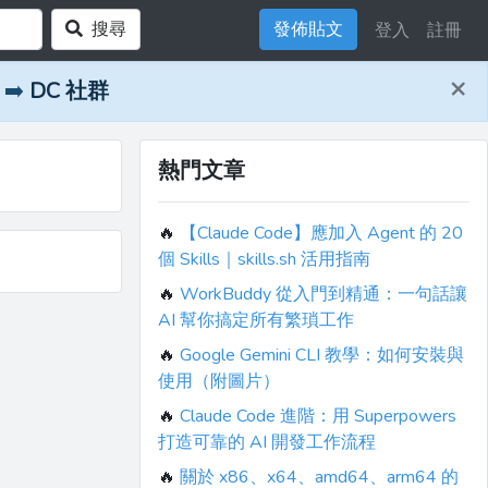
搜尋
發佈貼文
登入
註冊
×
➡️
DC 社群
熱門文章
🔥
【Claude Code】應加入 Agent 的 20
個 Skills｜skills.sh 活用指南
🔥
WorkBuddy 從入門到精通：一句話讓
AI 幫你搞定所有繁瑣工作
🔥
Google Gemini CLI 教學：如何安裝與
使用（附圖片）
🔥
Claude Code 進階：用 Superpowers
打造可靠的 AI 開發工作流程
🔥
關於 x86、x64、amd64、arm64 的