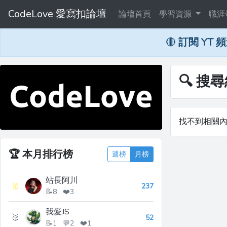
CodeLove 愛寫扣論壇
論壇首頁
學習資源
職涯
🔴
訂閱 YT 
🔍 搜尋
找不到相關
🏆
本月排行榜
週榜
月榜
站長阿川
🥇
237
📝8 ❤️3
我愛JS
🥈
52
📝1 💬2 ❤️1