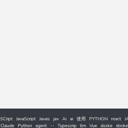
aSCript
JavaScript
Javas
jav
Ai
ai
使用
PYTHON
react
J
Claude
Python
agent
--
Typescrip
llm
Vue
docke
docke