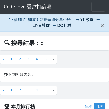
CodeLove 愛寫扣論壇
🔴
訂閱 YT 頻道！
站長每週分享心得！ ➡️
YT 頻道
➡️
×
LINE 社群
➡️
DC 社群
🔍 搜尋結果：c
‹
1
2
3
4
5
›
找不到相關內容。
‹
1
2
3
4
5
›
🏆
本月排行榜
週榜
月榜