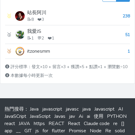
站長阿川
🥇
238
📝8 ❤️3
我愛JS
🥈
51
📝1 💬2 ❤️1
🥉
itzonesmm
1
評分標準：發文×10 + 留言×3 + 獲讚×5 + 點讚×1 + 瀏覽數÷10
本數據每小時更新一次
熱門搜尋
：
Java
javascript
javasc
java
Javascript
AI
JavaSCript
JavaScript
Javas
jav
Ai
ai
使用
PYTHON
react
JAVA
https
REACT
React
Claude code
re
[]
app
__
GIT
js
for
flutter
Promise
Node
Re
solid