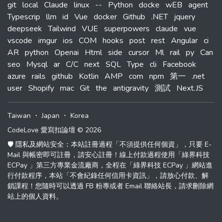
git
local
Claude
linux
--
Python
docke
wEB
agent
Typescrip
llm
id
Vue
docker
Github
.NET
jquery
deepseek
Tailwind
VUE
superpowers
claude
vue
vscode
imgur
ios
COM
hooks
post
rest
Angular
ci
AR
python
Openai
Html
side
cursor
Ml
rail
py
Can
seo
Mysql
ar
C/C
next
SQL
Type
cli
Facebook
azure
rails
github
Kotlin
AMP
com
npm
第一
.net
user
Shopify
mac
Git
the
antigravity
測試
Next.JS
Taiwan
・
Japan
・
Korea
CodeLove 愛寫扣論壇 © 2026
🛡️ 隱私及網站安全：本站註冊過程「不須提供任何個資」，只要 E-
Mail 與帳密即可註冊，請安心註冊！線上付款過程使用「綠界科技
ECPay 」第三方專業金流廠商，全程在「綠界科技 ECPay 」網站進
行付款程序，本站「不會紀錄任何信用卡資訊」，請放心付款、解
鎖課程！您隨時可以透過 FB 粉專或者 Email 聯絡站長，請求刪除網
站上的個人資料。