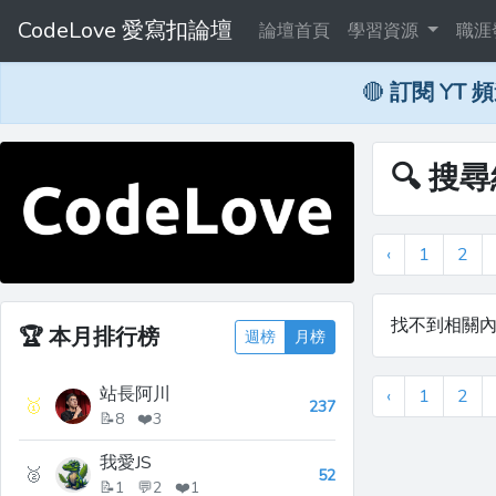
CodeLove 愛寫扣論壇
論壇首頁
學習資源
職涯
🔴
訂閱 YT 
🔍 搜
‹
1
2
找不到相關
🏆
本月排行榜
週榜
月榜
站長阿川
‹
1
2
🥇
237
📝8 ❤️3
我愛JS
🥈
52
📝1 💬2 ❤️1