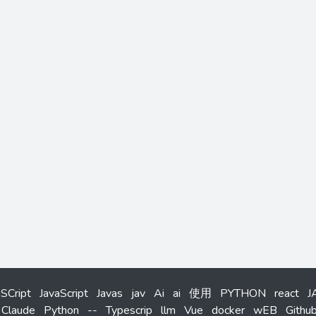
aSCript
JavaScript
Javas
jav
Ai
ai
使用
PYTHON
react
J
Claude
Python
--
Typescrip
llm
Vue
docker
wEB
Githu