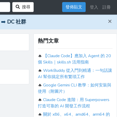
搜尋
發佈貼文
登入
註冊
×
➡️
DC 社群
熱門文章
🔥
【Claude Code】應加入 Agent 的 20
個 Skills｜skills.sh 活用指南
🔥
WorkBuddy 從入門到精通：一句話讓
AI 幫你搞定所有繁瑣工作
🔥
Google Gemini CLI 教學：如何安裝與
使用（附圖片）
🔥
Claude Code 進階：用 Superpowers
打造可靠的 AI 開發工作流程
🔥
關於 x86、x64、amd64、arm64 的