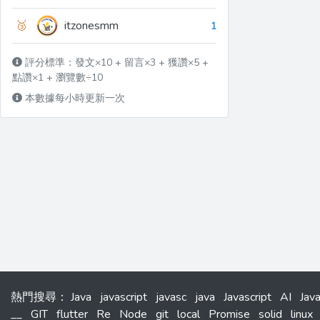
🥉
itzonesmm
1
評分標準：發文×10 + 留言×3 + 獲讚×5 +
點讚×1 + 瀏覽數÷10
本數據每小時更新一次
熱門搜尋
：
Java
javascript
javasc
java
Javascript
AI
Jav
__
GIT
flutter
Re
Node
git
local
Promise
solid
linux