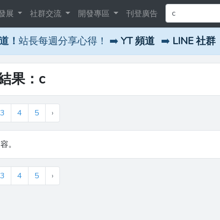
發展
社群交流
開發專區
刊登廣告
頻道！
站長每週分享心得！ ➡️
YT 頻道
➡️
LINE 社群
尋結果：c
3
4
5
›
內容。
3
4
5
›