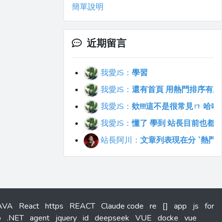
簡單說明
近期留言
我愛JS：
學習
我愛JS：
還有首頁 用熱門排序有點不符合直覺
我愛JS：
欸!!!!這不是很常見ㄇ 
我愛JS：
懂了 學到 站長目前也都
站長阿川：
文章列表現在分 `熱門`
AVA
React
https
REACT
Claude code
re
[]
app
js
for
b
.NET
agent
jquery
id
deepseek
VUE
docke
vue