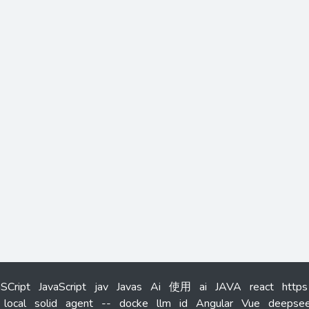
aSCript
JavaScript
jav
Javas
Ai
使用
ai
JAVA
react
https
local
solid
agent
--
docke
llm
id
Angular
Vue
deepse