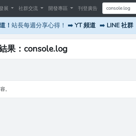
發展
社群交流
開發專區
刊登廣告
頻道！
站長每週分享心得！ ➡️
YT 頻道
➡️
LINE 社群
結果：console.log
內容。