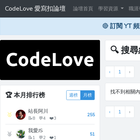
CodeLove 愛寫扣論壇
論壇首頁
學習資源
職涯
🔴
訂閱 YT 
🔍 搜尋
‹
1
›
找不到相關
🏆
本月排行榜
週榜
月榜
站長阿川
‹
1
›
🥇
255
📝8 💬4 ❤️3
我愛JS
🥈
51
📝1 💬2 ❤️1