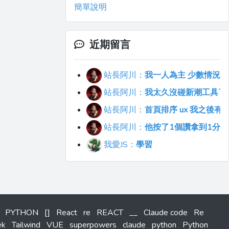
簡單說明
近期留言
站長阿川：
我一人為主 少數情況會
站長阿川：
我太久沒碰新潮工具了..
站長阿川：
首頁排序 ux 我之後
站長阿川：
他按了1個讚拿到1分
我愛JS：
學習
PYTHON
[]
React
re
REACT
__
Claude code
Re
ek
Tailwind
VUE
superpowers
claude
python
Python