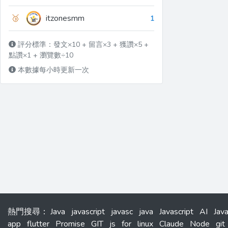
🥉
itzonesmm
1
評分標準：發文×10 + 留言×3 + 獲讚×5 +
點讚×1 + 瀏覽數÷10
本數據每小時更新一次
熱門搜尋
：
Java
javascript
javasc
java
Javascript
AI
Jav
app
flutter
Promise
GIT
js
for
linux
Claude
Node
git