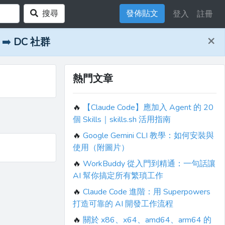
搜尋
發佈貼文
登入
註冊
×
➡️
DC 社群
熱門文章
🔥
【Claude Code】應加入 Agent 的 20
個 Skills｜skills.sh 活用指南
🔥
Google Gemini CLI 教學：如何安裝與
使用（附圖片）
🔥
WorkBuddy 從入門到精通：一句話讓
AI 幫你搞定所有繁瑣工作
🔥
Claude Code 進階：用 Superpowers
打造可靠的 AI 開發工作流程
🔥
關於 x86、x64、amd64、arm64 的