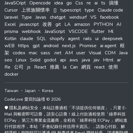
JavaSCript
Opencode
idea
go
Css
re
ai
ts
搞懂
Cursor
上班族關懷串
[]
typescript
type
Claude code
laravel
Type
Javas
chatgpt
windsurf
VS
facebook
Excel
javascript
改善
git
LA
amazon
PYTHON
AI
prisma
webhook
JavaScript
VSCODE
flutter
Ml
Kotlin
claude
SQL
shopify
agent
rails
ui
deepseek
wEB
https
gpt
android
next.js
Promise
ai agent
框
架
codex
mac
sass
.net
AM
user
Visual
COM
Java
seo
Linux
Solid
godot
api
aws
java
jav
Html
ar
Re
公司
js
React
推薦
la
Can
網頁
react
使用
docker
Taiwan
・
Japan
・
Korea
CodeLove 愛寫扣論壇 © 2026
🛡️ 隱私及網站安全：本站註冊過程「不須提供任何個資」，只要 E-
Mail 與帳密即可註冊，請安心註冊！線上付款過程使用「綠界科技
ECPay 」第三方專業金流廠商，全程在「綠界科技 ECPay 」網站進
行付款程序，本站「不會紀錄任何信用卡資訊」，請放心付款、解
鎖課程！您隨時可以透過 FB 粉專或者 Email 聯絡站長，請求刪除網