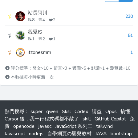
站長阿川
🥇
230
📝8 💬4 ❤️2
我愛JS
🥈
51
📝1 💬2 ❤️1
🥉
itzonesmm
1
評分標準：發文×10 + 留言×3 + 獲讚×5 + 點讚×1 + 瀏覽數÷10
本數據每小時更新一次
熱門搜尋
：
super
qwen
Skill
Codex
請益
Opus
搞懂
Cursor 後，我一行程式碼都不敲了
skill
GitHub Copilot
免
費
opencode
javasc
JavaScript 系列三
tailwind
Javascript
nodejs
自學網頁の嬰兒教材
JAVA
bootstrap