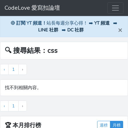
CodeLove 愛寫扣論壇
🔴
訂閱 YT 頻道！
站長每週分享心得！ ➡️
YT 頻道
➡️
×
LINE 社群
➡️
DC 社群
🔍 搜尋結果：css
‹
1
›
找不到相關內容。
‹
1
›
🏆
本月排行榜
週榜
月榜