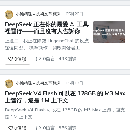
就有了嗎？我之前經常拿著照片讓
DeepSeek 擷取文字啊。 ![image-
小編精選 - 技術文章翻譯
·
05月20日
202606181346...
DeepSeek 正在你的最愛 AI 工具
裡運行——而且沒有人告訴你
上週二，我正在除錯 HuggingChat 的反應
緩慢問題。 標準操作：開啟開發者工
具，查看網路選項卡，按 Fetch/XHR 篩
0留言
493瀏覽
0
個讚
選，查看 API 回應。 然後我就在聊天介
面上看到了這個： ``` agentic with Kimi-
K2.6 via 🤗 together ``` ![Hu...
小編精選 - 技術文章翻譯
·
05月12日
DeepSeek V4 Flash 可以在 128GB 的 M3 Max
上運行，還是 1M 上下文
DeepSeek V4 Flash 可以在 128GB 的 M3 Max 上跑，還支
援 1M 上下文
===========================================
0留言
356瀏覽
0
個讚