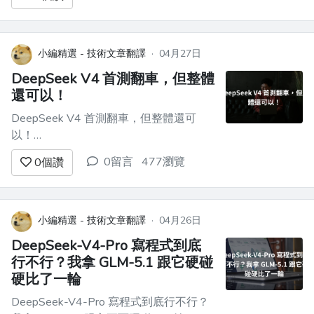
最近 Redis 創始人 Antirez 開源了一個專案 [*ds4*]...
小編精選 - 技術文章翻譯
·
04月27日
DeepSeek V4 首測翻車，但整體
還可以！
DeepSeek V4 首測翻車，但整體還可
以！
===========================
0留言
477瀏覽
0
個讚
DeepSeek V4 來了，大事啊，興沖沖就
跑去測試了！ ![QQ20260425-000807]
(https://i.imgur.com/rOASKWj.jpeg) 沒想
到...
小編精選 - 技術文章翻譯
·
04月26日
DeepSeek-V4-Pro 寫程式到底
行不行？我拿 GLM-5.1 跟它硬碰
硬比了一輪
DeepSeek-V4-Pro 寫程式到底行不行？