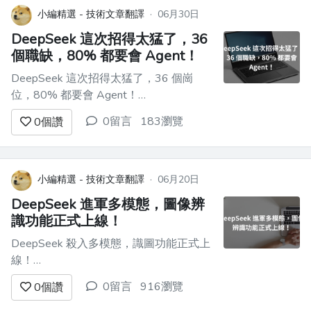
丟出王炸，正式官宣大規模招人，相...
小編精選 - 技術文章翻譯
·
06月30日
DeepSeek 這次招得太猛了，36
個職缺，80% 都要會 Agent！
DeepSeek 這次招得太猛了，36 個崗
位，80% 都要會 Agent！
=====================================
0留言
183瀏覽
0
個讚
大家好，我是二哥呀。 第一次，看到
DeepSeek 官方主動徵才！ 而且我注意
到一個很重要的資訊：隨著技術演進，所
有部門的規模將擴...
小編精選 - 技術文章翻譯
·
06月20日
DeepSeek 進軍多模態，圖像辨
識功能正式上線！
DeepSeek 殺入多模態，識圖功能正式上
線！
=========================== 今
0留言
916瀏覽
0
個讚
天我看到有人說 DeepSeek 出了識圖模
式，我的第一反應是，識圖？識圖不是早