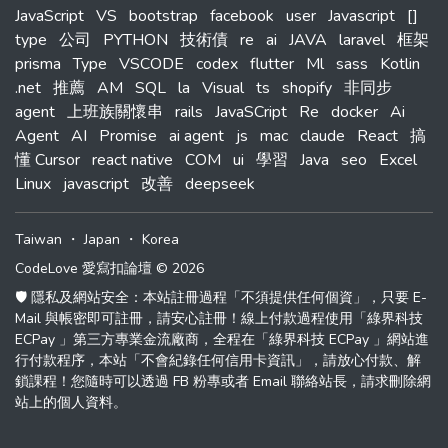
JavaScript
VS
bootstrap
facebook
user
Javascript
[]
type
公司
PYTHON
技術債
re
ai
JAVA
laravel
框架
prisma
Type
VSCODE
codex
flutter
Ml
sass
Kotlin
.net
推薦
AM
SQL
la
Visual
ts
shopify
非同步
agent
上班族關懷串
rails
JavaSCript
Re
docker
Ai
Agent
AI
Promise
ai agent
js
mac
claude
React
搞
懂 Cursor
react native
COM
ui
學習
Java
seo
Excel
Linux
javascript
改善
deepseek
Taiwan
・
Japan
・
Korea
CodeLove 愛寫扣論壇 © 2026
🛡️ 隱私及網站安全：本站註冊過程「不須提供任何個資」，只要 E-
Mail 與帳密即可註冊，請安心註冊！線上付款過程使用「綠界科技
ECPay 」第三方專業金流廠商，全程在「綠界科技 ECPay 」網站進
行付款程序，本站「不會紀錄任何信用卡資訊」，請放心付款、解
鎖課程！您隨時可以透過 FB 粉專或者 Email 聯絡站長，請求刪除網
站上的個人資料。