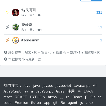
站長阿川
🥇
221
📝7 💬4 ❤️3
我愛JS
🥈
51
📝1 💬2 ❤️1
🥉
itzonesmm
1
評分標準：發文×10 + 留言×3 + 獲讚×5 + 點讚×1 + 瀏覽數÷10
本數據每小時更新一次
熱門搜尋
：
Java
java
javasc
javascript
Javascript
AI
JavaSCript
jav
ai
JavaScript
Javas
使用
Ai
JAVA
react
REACT
PYTHON
https
__
re
React
[]
Claude
code
Promise
flutter
app
git
Re
agent
js
linux