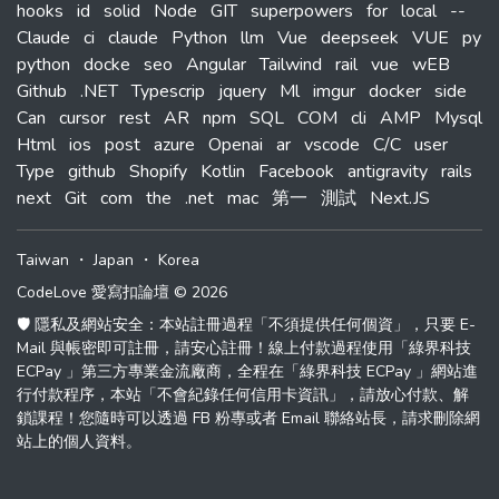
hooks
id
solid
Node
GIT
superpowers
for
local
--
Claude
ci
claude
Python
llm
Vue
deepseek
VUE
py
python
docke
seo
Angular
Tailwind
rail
vue
wEB
Github
.NET
Typescrip
jquery
Ml
imgur
docker
side
Can
cursor
rest
AR
npm
SQL
COM
cli
AMP
Mysql
Html
ios
post
azure
Openai
ar
vscode
C/C
user
Type
github
Shopify
Kotlin
Facebook
antigravity
rails
next
Git
com
the
.net
mac
第一
測試
Next.JS
Taiwan
・
Japan
・
Korea
CodeLove 愛寫扣論壇 © 2026
🛡️ 隱私及網站安全：本站註冊過程「不須提供任何個資」，只要 E-
Mail 與帳密即可註冊，請安心註冊！線上付款過程使用「綠界科技
ECPay 」第三方專業金流廠商，全程在「綠界科技 ECPay 」網站進
行付款程序，本站「不會紀錄任何信用卡資訊」，請放心付款、解
鎖課程！您隨時可以透過 FB 粉專或者 Email 聯絡站長，請求刪除網
站上的個人資料。