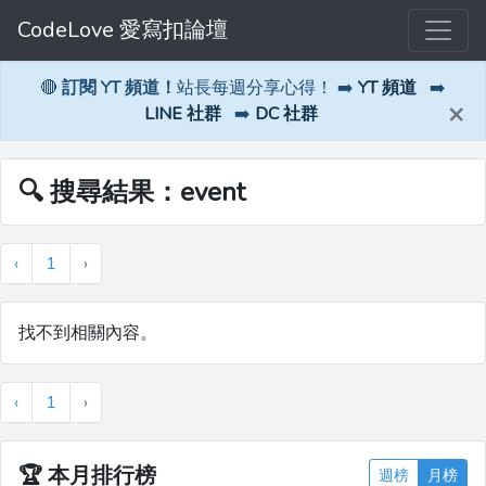
CodeLove 愛寫扣論壇
🔴
訂閱 YT 頻道！
站長每週分享心得！ ➡️
YT 頻道
➡️
×
LINE 社群
➡️
DC 社群
🔍 搜尋結果：event
‹
1
›
找不到相關內容。
‹
1
›
🏆
本月排行榜
週榜
月榜