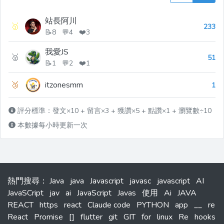
站長阿川
🥇
233
📝8 💬4 ❤️3
我愛JS
🥈
51
📝1 💬2 ❤️1
🥉
itzonesmm
1
評分標準：發文×10 + 留言×3 + 獲讚×5 + 點讚×1 + 瀏覽數÷10
本數據每小時更新一次
熱門搜尋
：
Java
java
Javascript
javasc
javascript
AI
JavaSCript
jav
ai
JavaScript
Javas
使用
Ai
JAVA
REACT
https
react
Claude code
PYTHON
app
__
re
React
Promise
[]
flutter
git
GIT
for
linux
Re
hooks