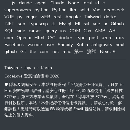
--
js
claude
agent
Claude
Node
local
id
ci
superpowers
python
Python
llm
solid
Vue
deepseek
VUE
py
imgur
wEB
rest
Angular
Tailwind
docke
.NET
seo
Typescrip
cli
Mysql
Ml
rail
vue
ar
Github
SQL
side
cursor
jquery
ios
COM
Can
AMP
AR
npm
Openai
Html
C/C
docker
Type
post
azure
rails
Facebook
vscode
user
Shopify
Kotlin
antigravity
next
github
Git
the
com
.net
mac
第一
測試
Next.JS
Taiwan
・
Japan
・
Korea
CodeLove 愛寫扣論壇 © 2026
🛡️ 隱私及網站安全：本站註冊過程「不須提供任何個資」，只要 E-
Mail 與帳密即可註冊，請安心註冊！線上付款過程使用「綠界科技
ECPay 」第三方專業金流廠商，全程在「綠界科技 ECPay 」網站進
行付款程序，本站「不會紀錄任何信用卡資訊」，請放心付款、解
鎖課程！您隨時可以透過 FB 粉專或者 Email 聯絡站長，請求刪除網
站上的個人資料。