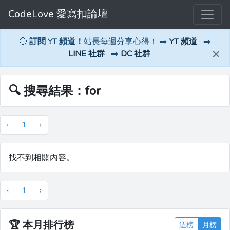
CodeLove 愛寫扣論壇
🔴
訂閱 YT 頻道！
站長每週分享心得！ ➡️
YT 頻道
➡️
×
LINE 社群
➡️
DC 社群
🔍 搜尋結果：for
‹
1
›
找不到相關內容。
‹
1
›
🏆
本月排行榜
週榜
月榜