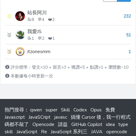
站長阿川
🥇
232
📝8 💬4 ❤️2
我愛JS
🥈
51
📝1 💬2 ❤️1
🥉
itzonesmm
1
評分標準：發文×10 + 留言×3 + 獲讚×5 + 點讚×1 + 瀏覽數÷10
本數據每小時更新一次
熱門搜尋
：
qwen
super
Skill
Codex
Opus
免費
Javascript
JavaSCript
javasc
搞懂 Cursor 後，我一行程式
碼都不敲了
Opencode
請益
GitHub Copilot
idea
type
skill
JavaScript
Re
JavaScript 系列三
JAVA
opencode