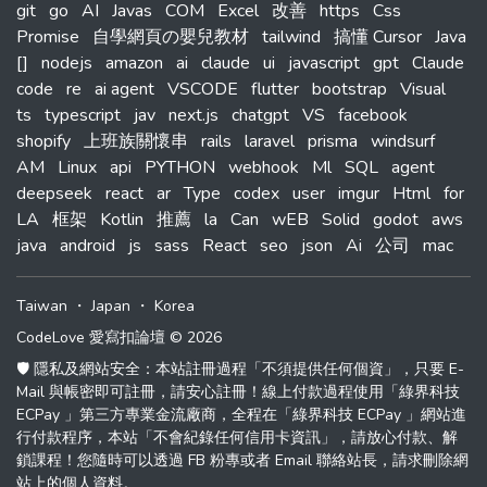
git
go
AI
Javas
COM
Excel
改善
https
Css
Promise
自學網頁の嬰兒教材
tailwind
搞懂 Cursor
Java
[]
nodejs
amazon
ai
claude
ui
javascript
gpt
Claude
code
re
ai agent
VSCODE
flutter
bootstrap
Visual
ts
typescript
jav
next.js
chatgpt
VS
facebook
shopify
上班族關懷串
rails
laravel
prisma
windsurf
AM
Linux
api
PYTHON
webhook
Ml
SQL
agent
deepseek
react
ar
Type
codex
user
imgur
Html
for
LA
框架
Kotlin
推薦
la
Can
wEB
Solid
godot
aws
java
android
js
sass
React
seo
json
Ai
公司
mac
Taiwan
・
Japan
・
Korea
CodeLove 愛寫扣論壇 © 2026
🛡️ 隱私及網站安全：本站註冊過程「不須提供任何個資」，只要 E-
Mail 與帳密即可註冊，請安心註冊！線上付款過程使用「綠界科技
ECPay 」第三方專業金流廠商，全程在「綠界科技 ECPay 」網站進
行付款程序，本站「不會紀錄任何信用卡資訊」，請放心付款、解
鎖課程！您隨時可以透過 FB 粉專或者 Email 聯絡站長，請求刪除網
站上的個人資料。