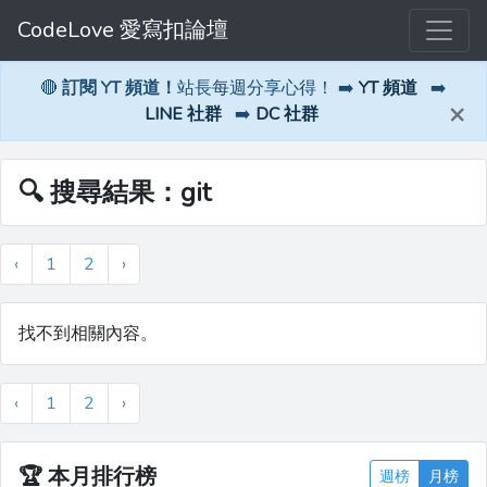
CodeLove 愛寫扣論壇
🔴
訂閱 YT 頻道！
站長每週分享心得！ ➡️
YT 頻道
➡️
×
LINE 社群
➡️
DC 社群
🔍 搜尋結果：git
‹
1
2
›
找不到相關內容。
‹
1
2
›
🏆
本月排行榜
週榜
月榜