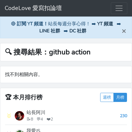
CodeLove 愛寫扣論壇
🔴
訂閱 YT 頻道！
站長每週分享心得！ ➡️
YT 頻道
➡️
×
LINE 社群
➡️
DC 社群
🔍 搜尋結果：github action
找不到相關內容。
🏆
本月排行榜
週榜
月榜
站長阿川
🥇
230
📝8 💬4 ❤️2
我愛JS