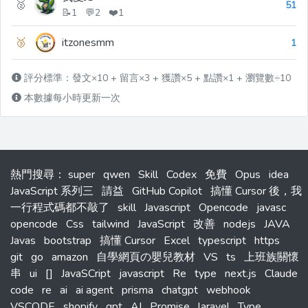
🥈
51
📝1 💬2 ❤️1
🥉
itzonesmm
1
評分標準：發文×10 + 留言×3 + 獲讚×5 + 點讚×1 + 瀏覽數÷10
本數據每小時更新一次
熱門搜尋
：
super
qwen
Skill
Codex
免費
Opus
idea
JavaScript 系列三
請益
GitHub Copilot
搞懂 Cursor 後，我
一行程式碼都不敲了
skill
Javascript
Opencode
javasc
opencode
Css
tailwind
JavaScript
改善
nodejs
JAVA
Javas
bootstrap
搞懂 Cursor
Excel
typescript
https
git
go
amazon
自學網頁の嬰兒教材
VS
ts
上班族關懷
串
ui
[]
JavaSCript
javascript
Re
type
next.js
Claude
code
re
ai
ai agent
prisma
chatgpt
webhook
VSCODE
shopify
gpt
AI
Promise
laravel
Type