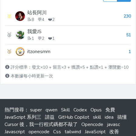
站長阿川
🥇
230
📝8 💬4 ❤️2
我愛JS
🥈
51
📝1 💬2 ❤️1
🥉
itzonesmm
1
評分標準：發文×10 + 留言×3 + 獲讚×5 + 點讚×1 + 瀏覽數÷10
本數據每小時更新一次
熱門搜尋
：
super
qwen
Skill
Codex
Opus
免費
JavaScript 系列三
請益
GitHub Copilot
skill
idea
搞懂
Cursor 後，我一行程式碼都不敲了
Opencode
javasc
Javascript
opencode
Css
tailwind
JavaScript
改善