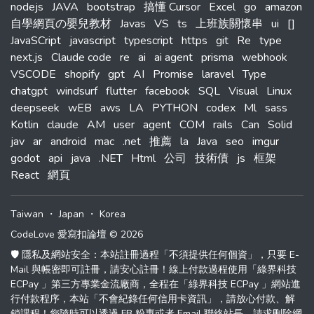
nodejs
JAVA
bootstrap
搞懂 Cursor
Excel
go
amazon
自學網頁の嬰兒教材
Javas
VS
ts
上班族關懷串
ui
[]
JavaSCript
javascript
typescript
https
git
Re
type
next.js
Claude code
re
ai
ai agent
prisma
webhook
VSCODE
shopify
gpt
AI
Promise
laravel
Type
chatgpt
windsurf
flutter
facebook
SQL
Visual
Linux
deepseek
wEB
aws
LA
PYTHON
codex
Ml
sass
Kotlin
claude
AM
user
agent
COM
rails
Can
Solid
jav
ar
android
mac
.net
推薦
la
Java
seo
imgur
godot
api
java
.NET
Html
公司
技術債
js
框架
React
網頁
Taiwan
・
Japan
・
Korea
CodeLove 愛寫扣論壇 © 2026
🛡️ 隱私及網站安全：本站註冊過程「不須提供任何個資」，只要 E-
Mail 與帳密即可註冊，請安心註冊！線上付款過程使用「綠界科技
ECPay 」第三方專業金流廠商，全程在「綠界科技 ECPay 」網站進
行付款程序，本站「不會紀錄任何信用卡資訊」，請放心付款、解
鎖課程！您隨時可以透過 FB 粉專或者 Email 聯絡站長，請求刪除網