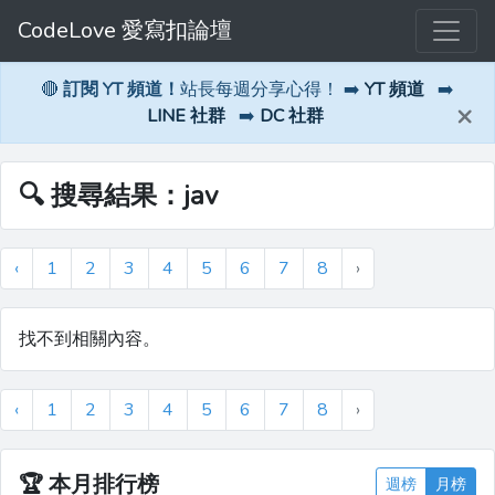
CodeLove 愛寫扣論壇
🔴
訂閱 YT 頻道！
站長每週分享心得！ ➡️
YT 頻道
➡️
×
LINE 社群
➡️
DC 社群
🔍 搜尋結果：jav
‹
1
2
3
4
5
6
7
8
›
找不到相關內容。
‹
1
2
3
4
5
6
7
8
›
🏆
本月排行榜
週榜
月榜