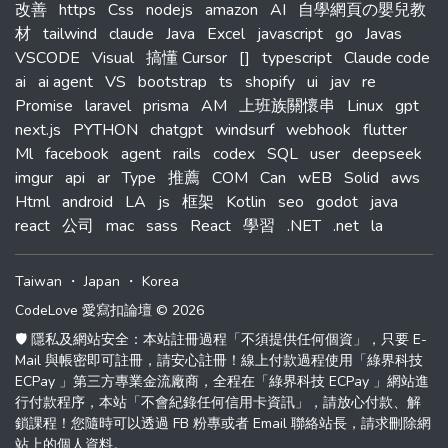
改善
https
Css
nodejs
amazon
AI
自學網頁の嬰兒教
材
tailwind
claude
Java
Excel
javascript
go
Javas
VSCODE
Visual
搞懂 Cursor
[]
typescript
Claude code
ai
ai agent
VS
bootstrap
ts
shopify
ui
jav
re
Promise
laravel
prisma
AM
上班族關懷串
Linux
gpt
next.js
PYTHON
chatgpt
windsurf
webhook
flutter
Ml
facebook
agent
rails
codex
SQL
user
deepseek
imgur
api
ar
Type
推薦
COM
Can
wEB
Solid
aws
Html
android
LA
js
框架
Kotlin
seo
godot
java
react
公司
mac
sass
React
學習
.NET
.net
la
Taiwan
・
Japan
・
Korea
CodeLove 愛寫扣論壇 © 2026
🛡️ 隱私及網站安全：本站註冊過程「不須提供任何個資」，只要 E-
Mail 與帳密即可註冊，請安心註冊！線上付款過程使用「綠界科技
ECPay 」第三方專業金流廠商，全程在「綠界科技 ECPay 」網站進
行付款程序，本站「不會紀錄任何信用卡資訊」，請放心付款、解
鎖課程！您隨時可以透過 FB 粉專或者 Email 聯絡站長，請求刪除網
站上的個人資料。