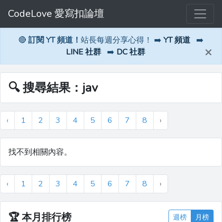
CodeLove 愛寫扣論壇
🔴
訂閱 YT 頻道！
站長每週分享心得！ ➡️
YT 頻道
➡️
×
LINE 社群
➡️
DC 社群
🔍 搜尋結果：jav
‹
1
2
3
4
5
6
7
8
›
找不到相關內容。
‹
1
2
3
4
5
6
7
8
›
🏆
本月排行榜
週榜
月榜