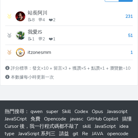
站長阿川
🥇
231
📝8 💬4 ❤️2
我愛JS
🥈
51
📝1 💬2 ❤️1
🥉
itzonesmm
1
評分標準：發文×10 + 留言×3 + 獲讚×5 + 點讚×1 + 瀏覽數÷10
本數據每小時更新一次
熱門搜尋
：
qwen
super
Skill
Codex
Opus
Javascript
JavaSCript
免費
Opencode
javasc
GitHub Copilot
搞懂
Cursor 後，我一行程式碼都不敲了
skill
JavaScript
idea
type
JavaScript 系列三
請益
git
Re
JAVA
opencode