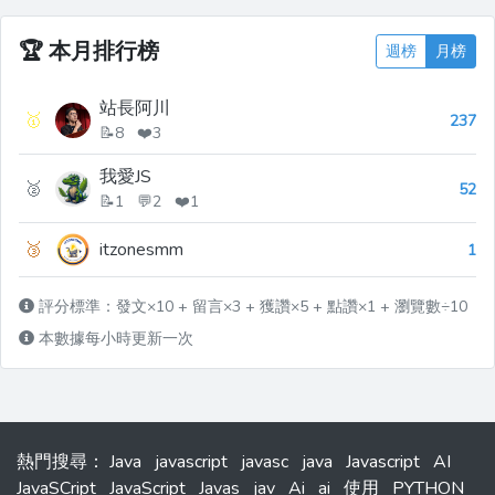
間 Java 已經迭代到 JDK 24，其中 **JDK
8、JDK 11、JDK 1...
🏆
本月排行榜
週榜
月榜
站長阿川
🥇
237
📝8 ❤️3
我愛JS
🥈
52
📝1 💬2 ❤️1
🥉
itzonesmm
1
評分標準：發文×10 + 留言×3 + 獲讚×5 + 點讚×1 + 瀏覽數÷10
本數據每小時更新一次
熱門搜尋
：
Java
javascript
javasc
java
Javascript
AI
JavaSCript
JavaScript
Javas
jav
Ai
ai
使用
PYTHON