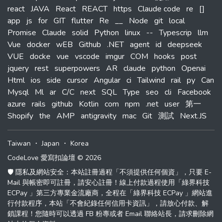
react
JAVA
React
REACT
https
Claude code
re
[]
app
js
for
GIT
flutter
Re
__
Node
git
local
Promise
Claude
solid
Python
linux
--
Typescrip
llm
Vue
docker
wEB
Github
.NET
agent
id
deepseek
VUE
docke
vue
vscode
imgur
COM
hooks
post
jquery
rest
superpowers
AR
claude
python
Openai
Html
ios
side
cursor
Angular
ci
Tailwind
rail
py
Can
Mysql
Ml
ar
C/C
next
SQL
Type
seo
cli
Facebook
azure
rails
github
Kotlin
com
npm
.net
user
第一
Shopify
the
AMP
antigravity
mac
Git
測試
Next.JS
Taiwan
・
Japan
・
Korea
CodeLove 愛寫扣論壇 © 2026
🛡️ 隱私及網站安全：本站註冊過程「不須提供任何個資」，只要 E-
Mail 與帳密即可註冊，請安心註冊！線上付款過程使用「綠界科技
ECPay 」第三方專業金流廠商，全程在「綠界科技 ECPay 」網站進
行付款程序，本站「不會紀錄任何信用卡資訊」，請放心付款、解
鎖課程！您隨時可以透過 FB 粉專或者 Email 聯絡站長，請求刪除網