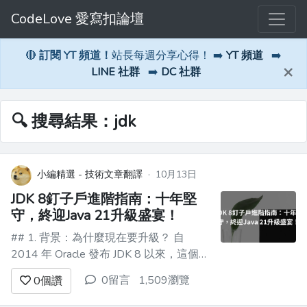
CodeLove 愛寫扣論壇
🔴
訂閱 YT 頻道！
站長每週分享心得！ ➡️
YT 頻道
➡️
×
LINE 社群
➡️
DC 社群
🔍 搜尋結果：jdk
小編精選 - 技術文章翻譯
·
10月13日
JDK 8釘子戶進階指南：十年堅
守，終迎Java 21升級盛宴！
## 1. 背景：為什麼現在要升級？ 自
2014 年 Oracle 發布 JDK 8 以來，這個版
本憑藉其穩定的性能和豐富的功能生態，
0留言
1,509瀏覽
0
個讚
成為了 Java 開發者心中「最長情的陪
伴」。然而技術世界從未停止前進，十年