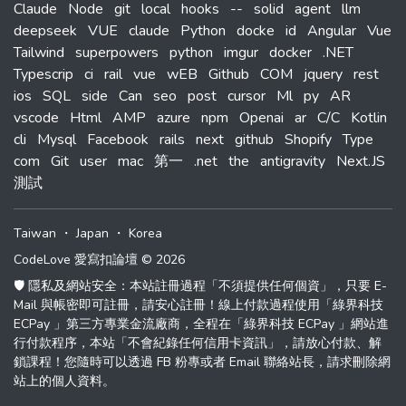
Claude
Node
git
local
hooks
--
solid
agent
llm
deepseek
VUE
claude
Python
docke
id
Angular
Vue
Tailwind
superpowers
python
imgur
docker
.NET
Typescrip
ci
rail
vue
wEB
Github
COM
jquery
rest
ios
SQL
side
Can
seo
post
cursor
Ml
py
AR
vscode
Html
AMP
azure
npm
Openai
ar
C/C
Kotlin
cli
Mysql
Facebook
rails
next
github
Shopify
Type
com
Git
user
mac
第一
.net
the
antigravity
Next.JS
測試
Taiwan
・
Japan
・
Korea
CodeLove 愛寫扣論壇 © 2026
🛡️ 隱私及網站安全：本站註冊過程「不須提供任何個資」，只要 E-
Mail 與帳密即可註冊，請安心註冊！線上付款過程使用「綠界科技
ECPay 」第三方專業金流廠商，全程在「綠界科技 ECPay 」網站進
行付款程序，本站「不會紀錄任何信用卡資訊」，請放心付款、解
鎖課程！您隨時可以透過 FB 粉專或者 Email 聯絡站長，請求刪除網
站上的個人資料。