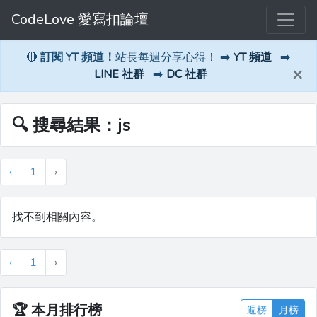
CodeLove 愛寫扣論壇
🔴
訂閱 YT 頻道！
站長每週分享心得！ ➡️
YT 頻道
➡️
×
LINE 社群
➡️
DC 社群
🔍 搜尋結果：js
‹
1
›
找不到相關內容。
‹
1
›
🏆
本月排行榜
週榜
月榜