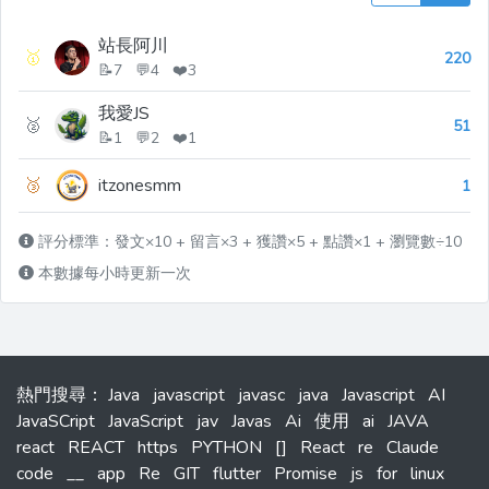
站長阿川
🥇
220
📝7 💬4 ❤️3
我愛JS
🥈
51
📝1 💬2 ❤️1
🥉
itzonesmm
1
評分標準：發文×10 + 留言×3 + 獲讚×5 + 點讚×1 + 瀏覽數÷10
本數據每小時更新一次
熱門搜尋
：
Java
javascript
javasc
java
Javascript
AI
JavaSCript
JavaScript
jav
Javas
Ai
使用
ai
JAVA
react
REACT
https
PYTHON
[]
React
re
Claude
code
__
app
Re
GIT
flutter
Promise
js
for
linux