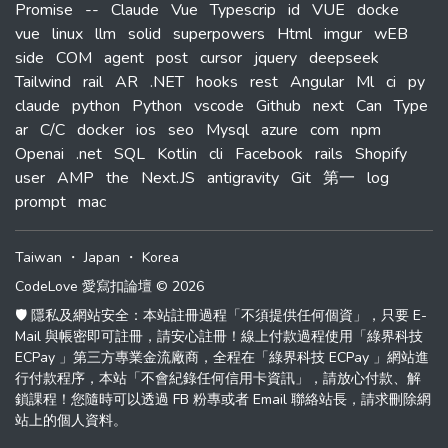
Promise
--
Claude
Vue
Typescrip
id
VUE
docke
vue
linux
llm
solid
superpowers
Html
imgur
wEB
side
COM
agent
post
cursor
jquery
deepseek
Tailwind
rail
AR
.NET
hooks
rest
Angular
Ml
ci
py
claude
python
Python
vscode
Github
next
Can
Type
ar
C/C
docker
ios
seo
Mysql
azure
com
npm
Openai
.net
SQL
Kotlin
cli
Facebook
rails
Shopify
user
AMP
the
Next.JS
antigravity
Git
第一
log
prompt
mac
Taiwan
・
Japan
・
Korea
CodeLove 愛寫扣論壇 © 2026
🛡️ 隱私及網站安全：本站註冊過程「不須提供任何個資」，只要 E-
Mail 與帳密即可註冊，請安心註冊！線上付款過程使用「綠界科技
ECPay 」第三方專業金流廠商，全程在「綠界科技 ECPay 」網站進
行付款程序，本站「不會紀錄任何信用卡資訊」，請放心付款、解
鎖課程！您隨時可以透過 FB 粉專或者 Email 聯絡站長，請求刪除網
站上的個人資料。