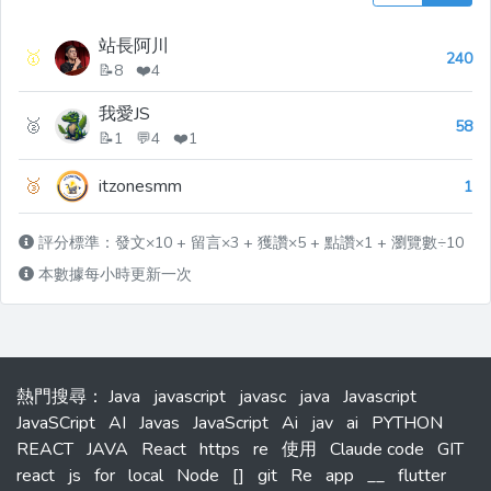
站長阿川
🥇
240
📝8 ❤️4
我愛JS
🥈
58
📝1 💬4 ❤️1
🥉
itzonesmm
1
評分標準：發文×10 + 留言×3 + 獲讚×5 + 點讚×1 + 瀏覽數÷10
本數據每小時更新一次
熱門搜尋
：
Java
javascript
javasc
java
Javascript
JavaSCript
AI
Javas
JavaScript
Ai
jav
ai
PYTHON
REACT
JAVA
React
https
re
使用
Claude code
GIT
react
js
for
local
Node
[]
git
Re
app
__
flutter