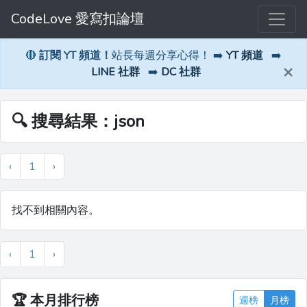
CodeLove 愛寫扣論壇
🔴
訂閱 YT 頻道！
站長每週分享心得！ ➡️
YT 頻道
➡️
×
LINE 社群
➡️
DC 社群
🔍 搜尋結果：json
‹
1
›
找不到相關內容。
‹
1
›
🏆
本月排行榜
週榜
月榜