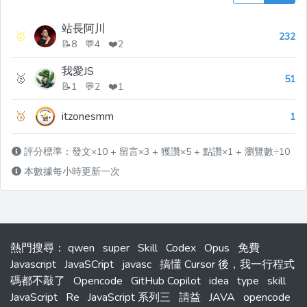
站長阿川
🥇
232
📝8 💬4 ❤️2
我愛JS
🥈
51
📝1 💬2 ❤️1
🥉
itzonesmm
1
評分標準：發文×10 + 留言×3 + 獲讚×5 + 點讚×1 + 瀏覽數÷10
本數據每小時更新一次
熱門搜尋
：
qwen
super
Skill
Codex
Opus
免費
Javascript
JavaSCript
javasc
搞懂 Cursor 後，我一行程式
碼都不敲了
Opencode
GitHub Copilot
idea
type
skill
JavaScript
Re
JavaScript 系列三
請益
JAVA
opencode