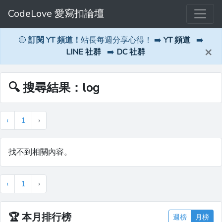
CodeLove 愛寫扣論壇
🔴
訂閱 YT 頻道！
站長每週分享心得！ ➡️
YT 頻道
➡️
×
LINE 社群
➡️
DC 社群
🔍 搜尋結果：log
‹
1
›
找不到相關內容。
‹
1
›
🏆
本月排行榜
週榜
月榜