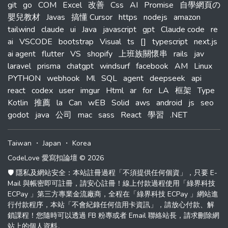
git
go
COM
Excel
改善
Css
AI
Promise
自學網頁の
嬰兒教材
Javas
搞懂 Cursor
https
nodejs
amazon
tailwind
claude
ui
Java
javascript
gpt
Claude code
re
ai
VSCODE
bootstrap
Visual
ts
[]
typescript
next.js
ai agent
flutter
VS
shopify
上班族關懷串
rails
jav
laravel
prisma
chatgpt
windsurf
facebook
AM
Linux
PYTHON
webhook
Ml
SQL
agent
deepseek
api
react
codex
user
imgur
Html
ar
for
LA
框架
Type
Kotlin
推薦
la
Can
wEB
Solid
aws
android
js
seo
godot
java
公司
mac
sass
React
學習
.NET
Taiwan
・
Japan
・
Korea
CodeLove 愛寫扣論壇 © 2026
🛡️ 隱私及網站安全：本站註冊過程「不須提供任何個資」，只要 E-
Mail 與帳密即可註冊，請安心註冊！線上付款過程使用「綠界科技
ECPay 」第三方專業金流廠商，全程在「綠界科技 ECPay 」網站進
行付款程序，本站「不會紀錄任何信用卡資訊」，請放心付款、解
鎖課程！您隨時可以透過 FB 粉專或者 Email 聯絡站長，請求刪除網
站上的個人資料。